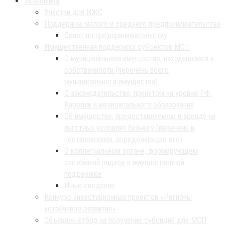
Экономика
Участки для ИЖС
Поддержка малого и среднего предпринимательства
Совет по предпринимательству
Имущественная поддержка субъектов МСП
О муниципальном имуществе, находящемся в
собственности (перечень всего
муниципального имущества)
О законодательстве, принятом на уровне РФ,
Карелии и муниципального образования
Об имуществе, предоставляемом в аренду на
льготных условиях бизнесу (перечень и
постановления, определяющие его)
О коллегиальном органе, формирующем
системный подход к имущественной
поддержке
Иные сведения
Конкурс инвестиционных проектов «Регионы
устойчивое развитие»
Объявлен отбор на получение субсидий для МСП