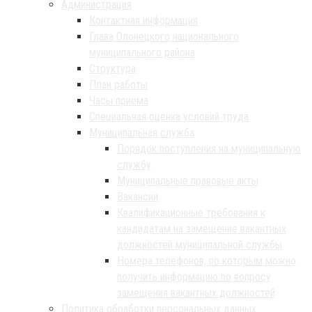
Администрация
Контактная информация
Глава Олонецкого национального
муниципального района
Структура
План работы
Часы приема
Специальная оценка условий труда
Муниципальная служба
Порядок поступления на муниципальную
службу
Муниципальные правовые акты
Вакансии
Квалификационные требования к
кандидатам на замещение вакантных
должностей муниципальной службы
Номера телефонов, по которым можно
получить информацию по вопросу
замещения вакантных должностей
Политика обработки персональных данных