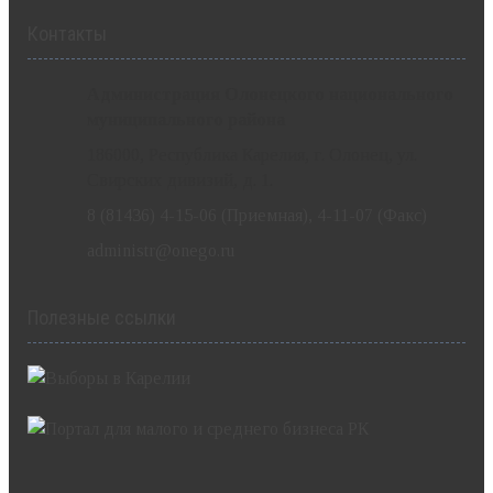
Контакты
Администрация Олонецкого национального
муниципального района
186000, Республика Карелия, г. Олонец, ул.
Свирских дивизий, д. 1.
8 (81436) 4-15-06 (Приемная), 4-11-07 (Факс)
administr@onego.ru
Полезные ссылки