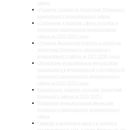
районе
«Развитие туризма на территории Олонецкого
национального муниципального района
«Сохранение и развитие сферы культуры в
Олонецком национальном муниципальном
районе на 2020-2024 годы»
«Развитие физической культуры и спорта на
территории Олонецкого национального
муниципального района на 2021-2030 годы»
«Управление муниципальным имуществом,
находящимся в муниципальной собственности
Олонецкого национального муниципального
района на 2020-2024 годы»
Комплексное развитие сельских территорий
Олонецкого района на 2020-2025 г
Управление муниципальными финансами
Олонецкого национального муниципального
района
Развитие и поддержка малого и среднего
предпринимательства, а также физических лиц,