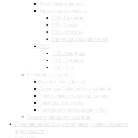
Энергоэффективность
Управляющие компании
ООО «Домовед»
ООО «Олимп»
ООО «Форум +»
Олонецкое домоуправление
ТСЖ
ТСЖ «Наш дом»
ТСЖ «Садовое»
ТСЖ «Трио
Финансовое управление
Контактная информация
Структура Финансового управления
Приказы финансового управления
Финансовый контроль
Противодействие коррупции РФУ
Резерв управленческих кадров
Выявление правообладателей ранее учтенных объектов
недвижимости