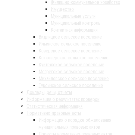
Жилищно-коммунальное хозяйство
Имущество
Муниципальные услуги
Муниципальный контроль
Контактная информация
Видлицкое сельское поселение
Ильинское сельское поселение
Коверское сельское поселение
Коткозерское сельское поселение
Куйтежское сельское поселение
Мегрегское сельское поселение
Михайловское сельское поселение
Туксинское сельское поселение
Доклады, речи, отчеты
Информация о результатах проверок
Статистическая информация
Нормативно-правовые акты
Информация о порядке обжалования
муниципальных правовых актов
Проекты нормативно-правовых актов