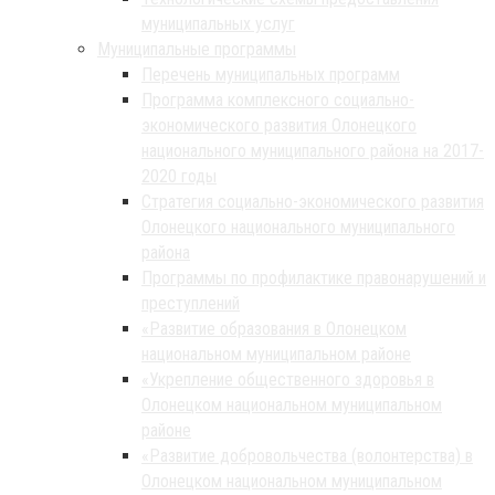
муниципальных услуг
Муниципальные программы
Перечень муниципальных программ
Программа комплексного социально-
экономического развития Олонецкого
национального муниципального района на 2017-
2020 годы
Стратегия социально-экономического развития
Олонецкого национального муниципального
района
Программы по профилактике правонарушений и
преступлений
«Развитие образования в Олонецком
национальном муниципальном районе
«Укрепление общественного здоровья в
Олонецком национальном муниципальном
районе
«Развитие добровольчества (волонтерства) в
Олонецком национальном муниципальном