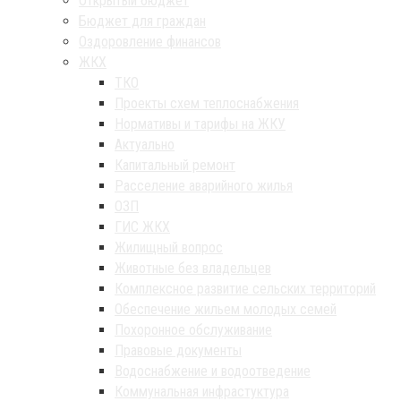
Открытый бюджет
Бюджет для граждан
Оздоровление финансов
ЖКХ
ТКО
Проекты схем теплоснабжения
Нормативы и тарифы на ЖКУ
Актуально
Капитальный ремонт
Расселение аварийного жилья
ОЗП
ГИС ЖКХ
Жилищный вопрос
Животные без владельцев
Комплексное развитие сельских территорий
Обеспечение жильем молодых семей
Похоронное обслуживание
Правовые документы
Водоснабжение и водоотведение
Коммунальная инфрастуктура