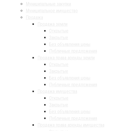
Муниципальные закупки
Муниципальное имущество
Продажа
Продажа земли
Открытые
Закрытые
Без объявления цены
Публичные предложения
Продажа права аренды земли
Открытые
Закрытые
Без объявления цены
Публичные предложения
Продажа имущества
Открытые
Закрытые
Без объявления цены
Публичные предложения
Продажа права аренды имущества