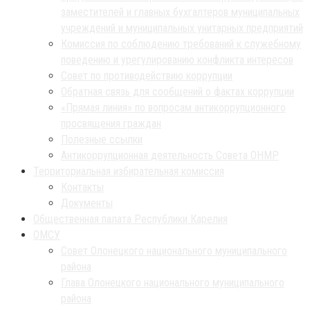
заместителей и главных бухгалтеров муниципальных
учреждений и муниципальных унитарных предприятий
Комиссия по соблюдению требований к служебному
поведению и урегулированию конфликта интересов
Совет по противодействию коррупции
Обратная связь для сообщений о фактах коррупции
«Прямая линия» по вопросам антикоррупционного
просвящения граждан
Полезные ссылки
Антикоррупционная деятельность Совета ОНМР
Территориальная избирательная комиссия
Контакты
Документы
Общественная палата Республики Карелия
ОМСУ
Совет Олонецкого национального муниципального
района
Глава Олонецкого национального муниципального
района