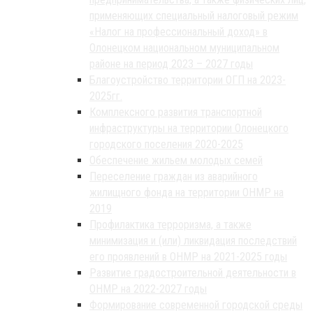
применяющих специальный налоговый режим
«Налог на профессиональный доход» в
Олонецком национальном муниципальном
районе на период 2023 – 2027 годы
Благоустройство территории ОГП на 2023-
2025гг.
Комплексного развития транспортной
инфраструктуры на территории Олонецкого
городского поселения 2020-2025
Обеспечение жильем молодых семей
Переселение граждан из аварийного
жилищного фонда на территории ОНМР на
2019
Профилактика терроризма, а также
минимизация и (или) ликвидация последствий
его проявлений в ОНМР на 2021-2025 годы
Развитие градостроительной деятельности в
ОНМР на 2022-2027 годы
Формирование современной городской среды