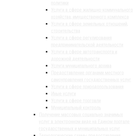
политики
Услуги в сфере жилищно-коммунального
хозяйства, имущественного комплекса
Услуги в сфере земельных отношений,
строительства
Услуги в сфере регулирования
предпринимательской деятельности
Услуги в сфере автотранспорта и
дорожной деятельности
Услуги муниципального архива
Предоставление органами местного
самоуправления государственных услуг
Услуги в сфере природопользования
Иные услуги
Услуги в сфере торговли
Муниципальный контроль
Получение массовых социально значимых
услуг в электронном виде на Едином портале
государственных и муниципальных услуг
Технологические схемы предоставления