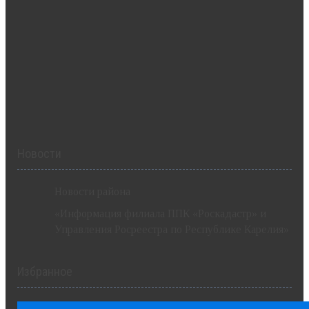
Новости
Новости района
«Информация филиала ППК «Роскадастр» и
Управления Росреестра по Республике Карелия»
Избранное