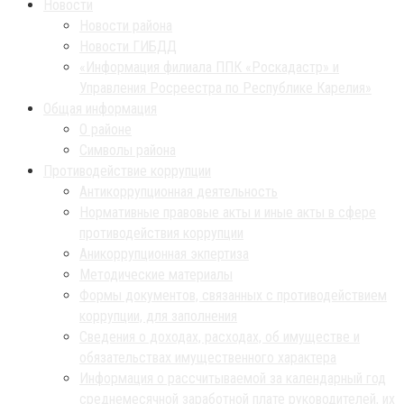
Новости
Новости района
Новости ГИБДД
«Информация филиала ППК «Роскадастр» и
Управления Росреестра по Республике Карелия»
Общая информация
О районе
Символы района
Противодействие коррупции
Антикоррупционная деятельность
Нормативные правовые акты и иные акты в сфере
противодействия коррупции
Аникоррупционная экпертиза
Методические материалы
Формы документов, связанных с противодействием
коррупции, для заполнения
Сведения о доходах, расходах, об имуществе и
обязательствах имущественного характера
Информация о рассчитываемой за календарный год
среднемесячной заработной плате руководителей, их