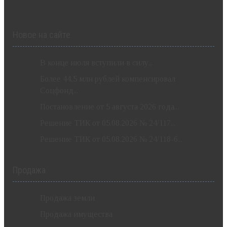
Новое на сайте
В конце июля вступили в силу...
Более 44,5 млн рублей компенсировал
Соцфонд...
Постановление от 5 августа 2026 года...
Решение ТИК от 05.08.2026 № 24/117...
Решение ТИК от 05.08.2026 № 24/118-6...
Продажа
Продажа земли
Продажа имущества