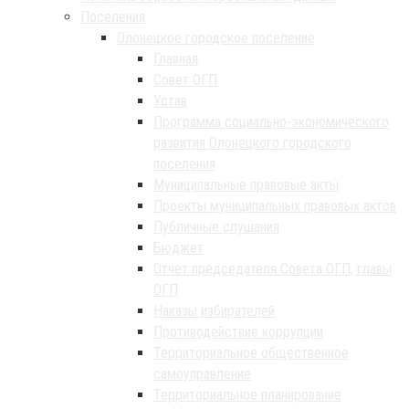
Поселения
Олонецкое городское поселение
Главная
Совет ОГП
Устав
Программа социально-экономического
развития Олонецкого городского
поселения
Муниципальные правовые акты
Проекты муниципальных правовых актов
Публичные слушания
Бюджет
Отчет председателя Совета ОГП, главы
ОГП
Наказы избирателей
Противодействие коррупции
Территориальное общественное
самоуправление
Территориальное планирование