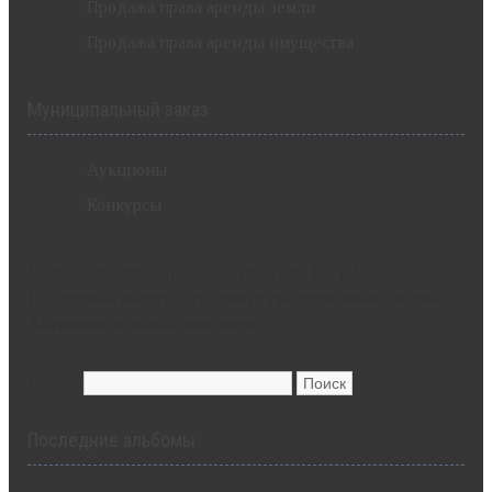
Продажа права аренды земли
Продажа права аренды имущества
Муниципальный заказ
Аукционы
Конкурсы
Учебно-консультационный пункт по ГО и ЧС,
Поддержка малого и среднего предпринимательства,
Антимонопольный комплаенс,
Найти:
Последние альбомы