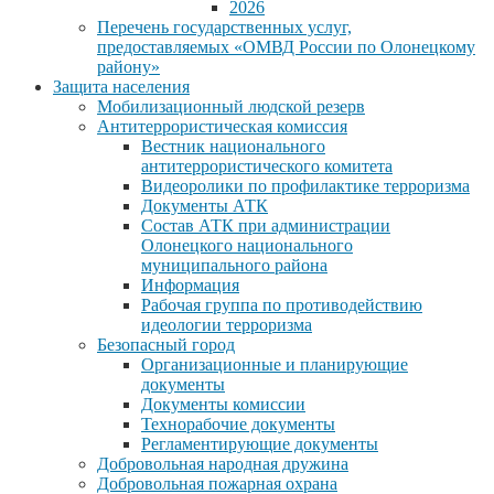
2026
Перечень государственных услуг,
предоставляемых «ОМВД России по Олонецкому
району»
Защита населения
Мобилизационный людской резерв
Антитеррористическая комиссия
Вестник национального
антитеррористического комитета
Видеоролики по профилактике терроризма
Документы АТК
Состав АТК при администрации
Олонецкого национального
муниципального района
Информация
Рабочая группа по противодействию
идеологии терроризма
Безопасный город
Организационные и планирующие
документы
Документы комиссии
Технорабочие документы
Регламентирующие документы
Добровольная народная дружина
Добровольная пожарная охрана