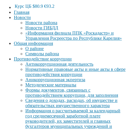
Курс ЦБ
$80.9
€93.2
Главная
Новости
Новости района
Новости ГИБДД
«Информация филиала ППК «Роскадастр» и
Управления Росреестра по Республике Карелия»
Общая информация
О районе
Символы района
Противодействие коррупции
Антикоррупционная деятельность
Нормативные правовые акты и иные акты в сфере
противодействия коррупции
Аникоррупционная экпертиза
Методические материалы
Формы документов, связанных с
противодействием коррупции, для заполнения
Сведения о доходах, расходах, об имуществе и
обязательствах имущественного характера
Информация о рассчитываемой за календарный
год среднемесячной заработной плате
руководителей, их заместителей и главных
бухгалтеров муниципальных учреждений и