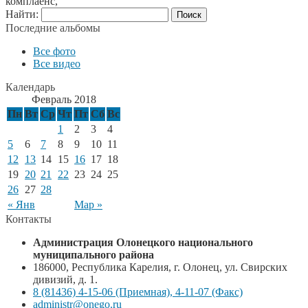
комплаенс,
Найти:
Последние альбомы
Все фото
Все видео
Календарь
Февраль 2018
Пн
Вт
Ср
Чт
Пт
Сб
Вс
1
2
3
4
5
6
7
8
9
10
11
12
13
14
15
16
17
18
19
20
21
22
23
24
25
26
27
28
« Янв
Мар »
Контакты
Администрация Олонецкого национального
муниципального района
186000, Республика Карелия, г. Олонец, ул. Свирских
дивизий, д. 1.
8 (81436) 4-15-06 (Приемная), 4-11-07 (Факс)
administr@onego.ru