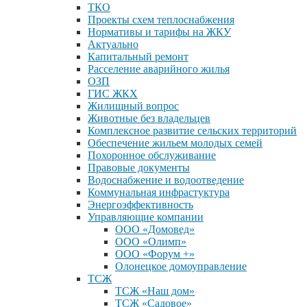
ТКО
Проекты схем теплоснабжения
Нормативы и тарифы на ЖКУ
Актуально
Капитальный ремонт
Расселение аварийного жилья
ОЗП
ГИС ЖКХ
Жилищный вопрос
Животные без владельцев
Комплексное развитие сельских территорий
Обеспечение жильем молодых семей
Похоронное обслуживание
Правовые документы
Водоснабжение и водоотведение
Коммунальная инфрастуктура
Энергоэффективность
Управляющие компании
ООО «Домовед»
ООО «Олимп»
ООО «Форум +»
Олонецкое домоуправление
ТСЖ
ТСЖ «Наш дом»
ТСЖ «Садовое»