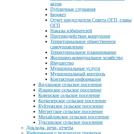
актов
Публичные слушания
Бюджет
Отчет председателя Совета ОГП, главы
ОГП
Наказы избирателей
Противодействие коррупции
Территориальное общественное
самоуправление
Территориальное планирование
Жилищно-коммунальное хозяйство
Имущество
Муниципальные услуги
Муниципальный контроль
Контактная информация
Видлицкое сельское поселение
Ильинское сельское поселение
Коверское сельское поселение
Коткозерское сельское поселение
Куйтежское сельское поселение
Мегрегское сельское поселение
Михайловское сельское поселение
Туксинское сельское поселение
Доклады, речи, отчеты
Информация о результатах проверок