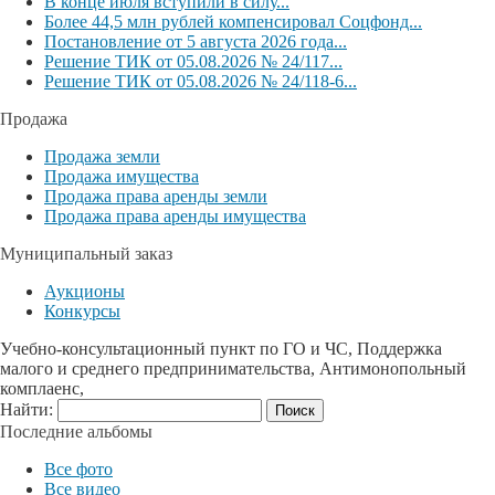
В конце июля вступили в силу...
Более 44,5 млн рублей компенсировал Соцфонд...
Постановление от 5 августа 2026 года...
Решение ТИК от 05.08.2026 № 24/117...
Решение ТИК от 05.08.2026 № 24/118-6...
Продажа
Продажа земли
Продажа имущества
Продажа права аренды земли
Продажа права аренды имущества
Муниципальный заказ
Аукционы
Конкурсы
Учебно-консультационный пункт по ГО и ЧС, Поддержка
малого и среднего предпринимательства, Антимонопольный
комплаенс,
Найти:
Последние альбомы
Все фото
Все видео