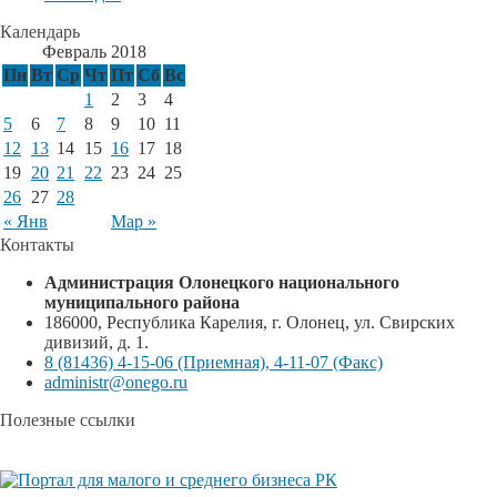
Календарь
Февраль 2018
Пн
Вт
Ср
Чт
Пт
Сб
Вс
1
2
3
4
5
6
7
8
9
10
11
12
13
14
15
16
17
18
19
20
21
22
23
24
25
26
27
28
« Янв
Мар »
Контакты
Администрация Олонецкого национального
муниципального района
186000, Республика Карелия, г. Олонец, ул. Свирских
дивизий, д. 1.
8 (81436) 4-15-06 (Приемная), 4-11-07 (Факс)
administr@onego.ru
Полезные ссылки