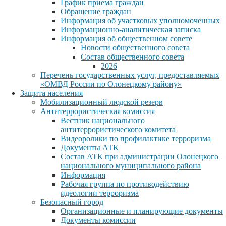
График приема граждан
Обращение граждан
Информация об участковых уполномоченных
Информационно-аналитическая записка
Информация об общественном совете
Новости общественного совета
Состав общественного совета
2026
Перечень государственных услуг, предоставляемых
«ОМВД России по Олонецкому району»
Защита населения
Мобилизационный людской резерв
Антитеррористическая комиссия
Вестник национального
антитеррористического комитета
Видеоролики по профилактике терроризма
Документы АТК
Состав АТК при администрации Олонецкого
национального муниципального района
Информация
Рабочая группа по противодействию
идеологии терроризма
Безопасный город
Организационные и планирующие документы
Документы комиссии