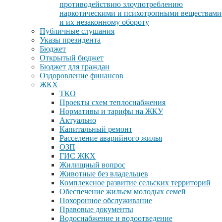
противодействию злоупотреблению
наркотическими и психотропными веществами
и их незаконному обороту
Публичные слушания
Указы президента
Бюджет
Открытый бюджет
Бюджет для граждан
Оздоровление финансов
ЖКХ
ТКО
Проекты схем теплоснабжения
Нормативы и тарифы на ЖКУ
Актуально
Капитальный ремонт
Расселение аварийного жилья
ОЗП
ГИС ЖКХ
Жилищный вопрос
Животные без владельцев
Комплексное развитие сельских территорий
Обеспечение жильем молодых семей
Похоронное обслуживание
Правовые документы
Водоснабжение и водоотведение