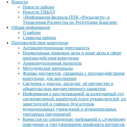
Новости
Новости района
Новости ГИБДД
«Информация филиала ППК «Роскадастр» и
Управления Росреестра по Республике Карелия»
Общая информация
О районе
Символы района
Противодействие коррупции
Антикоррупционная деятельность
Нормативные правовые акты и иные акты в сфере
противодействия коррупции
Аникоррупционная экпертиза
Методические материалы
Формы документов, связанных с противодействием
коррупции, для заполнения
Сведения о доходах, расходах, об имуществе и
обязательствах имущественного характера
Информация о рассчитываемой за календарный год
среднемесячной заработной плате руководителей, их
заместителей и главных бухгалтеров
муниципальных учреждений и муниципальных
унитарных предприятий
Комиссия по соблюдению требований к служебному
поведению и урегулированию конфликта интересов