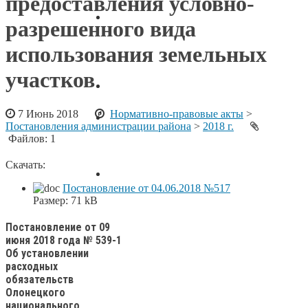
предоставления условно-
Решение ТИК от 05.08.2026 № 24/118-6
разрешенного вида
О назначении члена участковой
избирательной комиссии
использования земельных
избирательного участка №347
участков
Каникулы с общественным советом.
7 Июнь 2018
Нормативно-правовые акты
>
Постановление от 5 августа 2026 года
Постановления администрации района
>
2018 г.
№ 711 О временном ограничении
Файлов: 1
движения автотранспорта
Скачать:
Обращение начальника
Постановление от 04.06.2018 №517
Размер:
71 kB
Постановление от 09
июня 2018 года № 539-1
Об установлении
расходных
обязательств
Олонецкого
национального