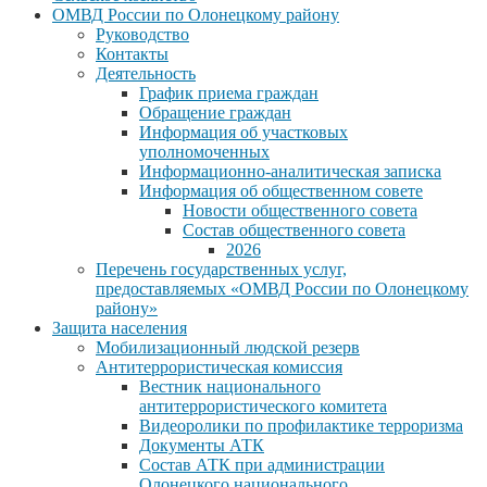
ОМВД России по Олонецкому району
Руководство
Контакты
Деятельность
График приема граждан
Обращение граждан
Информация об участковых
уполномоченных
Информационно-аналитическая записка
Информация об общественном совете
Новости общественного совета
Состав общественного совета
2026
Перечень государственных услуг,
предоставляемых «ОМВД России по Олонецкому
району»
Защита населения
Мобилизационный людской резерв
Антитеррористическая комиссия
Вестник национального
антитеррористического комитета
Видеоролики по профилактике терроризма
Документы АТК
Состав АТК при администрации
Олонецкого национального