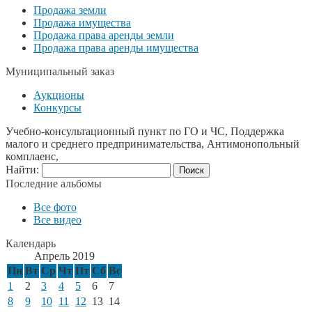
Продажа земли
Продажа имущества
Продажа права аренды земли
Продажа права аренды имущества
Муниципальный заказ
Аукционы
Конкурсы
Учебно-консультационный пункт по ГО и ЧС, Поддержка
малого и среднего предпринимательства, Антимонопольный
комплаенс,
Найти:
Последние альбомы
Все фото
Все видео
Календарь
Апрель 2019
Пн
Вт
Ср
Чт
Пт
Сб
Вс
1
2
3
4
5
6
7
8
9
10
11
12
13
14