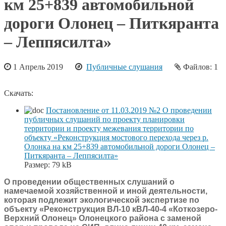
км 25+839 автомобильной
дороги Олонец – Питкяранта
– Леппясилта»
1 Апрель 2019
Публичные слушания
Файлов: 1
Скачать:
Постановление от 11.03.2019 №2 О проведении
публичных слушаний по проекту планировки
территории и проекту межевания территории по
объекту «Реконструкция мостового перехода через р.
Олонка на км 25+839 автомобильной дороги Олонец –
Питкяранта – Леппясилта»
Размер:
79 kB
О проведении общественных слушаний о
намечаемой хозяйственной и иной деятельности,
которая подлежит экологической экспертизе по
объекту «Реконструкция ВЛ-10 кВЛ-40-4 «Коткозеро-
Верхний Олонец» Олонецкого района с заменой