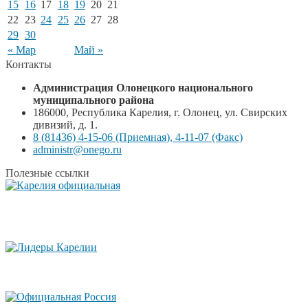
15
16
17
18
19
20
21
22
23
24
25
26
27
28
29
30
« Мар
Май »
Контакты
Администрация Олонецкого национального
муниципального района
186000, Республика Карелия, г. Олонец, ул. Свирских
дивизий, д. 1.
8 (81436) 4-15-06 (Приемная), 4-11-07 (Факс)
administr@onego.ru
Полезные ссылки