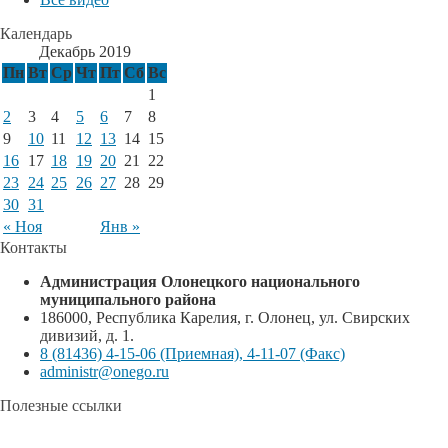
Календарь
Декабрь 2019
Пн
Вт
Ср
Чт
Пт
Сб
Вс
1
2
3
4
5
6
7
8
9
10
11
12
13
14
15
16
17
18
19
20
21
22
23
24
25
26
27
28
29
30
31
« Ноя
Янв »
Контакты
Администрация Олонецкого национального
муниципального района
186000, Республика Карелия, г. Олонец, ул. Свирских
дивизий, д. 1.
8 (81436) 4-15-06 (Приемная), 4-11-07 (Факс)
administr@onego.ru
Полезные ссылки