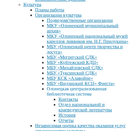
Культура
Планы работы
Организации культуры
Подведомственные организации
МКУ «Олонецкий муниципальный
архив»
МКУ «Олонецкий национальный музей
кареллов ливвиков им. Н.Г. Прилукина»
МБУ «Олонецкий центр творчества и
досуга»
МБУ «Мегрегский СДК»
МБУ «Куйтежский КДЦ»
МБУ «Михайловский СДК»
МБУ «Туксинский СДК»
МБУ КСК «Алавойне»
МБУ «Видлицкий КСЦ» Фиеста»
Олонецкая централизованная
библиотечная система
Контакты
Отдел национальной и
краеведческой литературы
История
Отчеты
Независимая оценка качества оказания услуг
организациями культуры