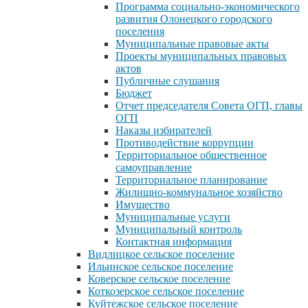
Программа социально-экономического
развития Олонецкого городского
поселения
Муниципальные правовые акты
Проекты муниципальных правовых
актов
Публичные слушания
Бюджет
Отчет председателя Совета ОГП, главы
ОГП
Наказы избирателей
Противодействие коррупции
Территориальное общественное
самоуправление
Территориальное планирование
Жилищно-коммунальное хозяйство
Имущество
Муниципальные услуги
Муниципальный контроль
Контактная информация
Видлицкое сельское поселение
Ильинское сельское поселение
Коверское сельское поселение
Коткозерское сельское поселение
Куйтежское сельское поселение