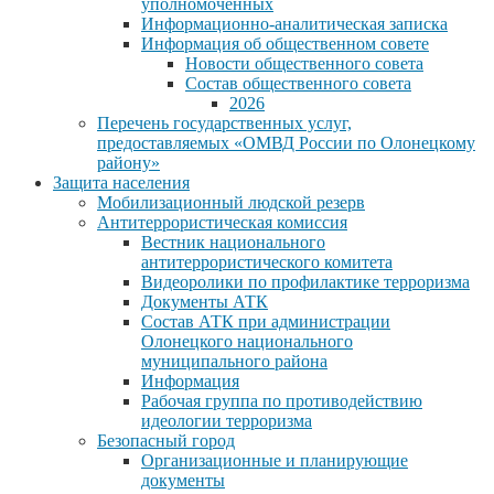
уполномоченных
Информационно-аналитическая записка
Информация об общественном совете
Новости общественного совета
Состав общественного совета
2026
Перечень государственных услуг,
предоставляемых «ОМВД России по Олонецкому
району»
Защита населения
Мобилизационный людской резерв
Антитеррористическая комиссия
Вестник национального
антитеррористического комитета
Видеоролики по профилактике терроризма
Документы АТК
Состав АТК при администрации
Олонецкого национального
муниципального района
Информация
Рабочая группа по противодействию
идеологии терроризма
Безопасный город
Организационные и планирующие
документы