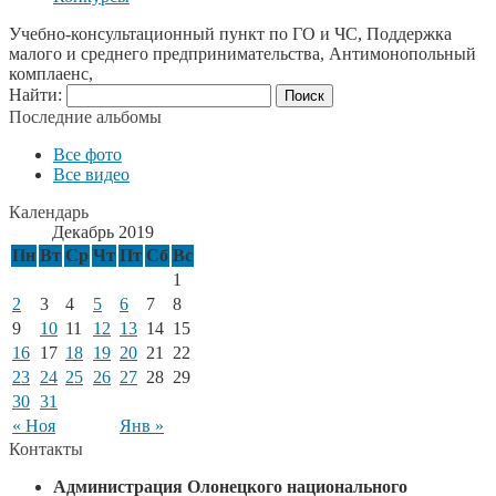
Учебно-консультационный пункт по ГО и ЧС, Поддержка
малого и среднего предпринимательства, Антимонопольный
комплаенс,
Найти:
Последние альбомы
Все фото
Все видео
Календарь
Декабрь 2019
Пн
Вт
Ср
Чт
Пт
Сб
Вс
1
2
3
4
5
6
7
8
9
10
11
12
13
14
15
16
17
18
19
20
21
22
23
24
25
26
27
28
29
30
31
« Ноя
Янв »
Контакты
Администрация Олонецкого национального