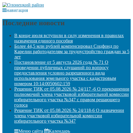
навигация
Последние новости
В конце июля вступили в силу изменения в правилах
назначения единого пособия
Более 44,5 млн рублей компенсировал Соцфонд по
Карелии работодателям за трудоустройство граждан за 5
лет
Постановление от 5 августа 2026 года № 71 О
проведении публичных слушаний по вопросу
предоставления условно разрешенного вида
использования земельного участка с кадастровым
номером 10:14:0050602:159
Решение ТИК от 05.08.2026 № 24/117 -6 О прекращении
полномочий члена участковой избирательной комиссии
избирательного участка №347 с правом решающего
голоса
Решение ТИК от 05.08.2026 № 24/118-6 О назначении
члена участковой избирательной комиссии
избирательного участка №347
Меню сайта
Календарь