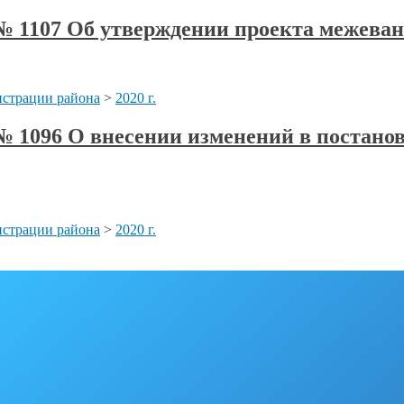
а № 1107 Об утверждении проекта межева
страции района
>
2020 г.
а № 1096 О внесении изменений в постан
страции района
>
2020 г.