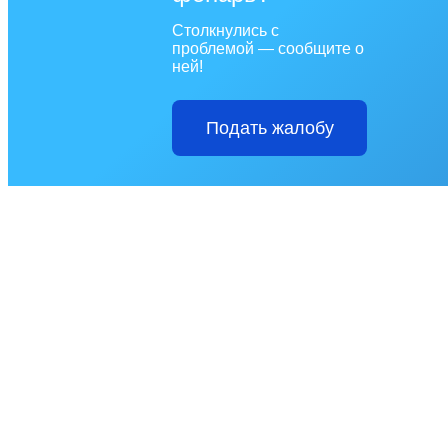
Столкнулись с
проблемой — сообщите о
ней!
Подать жалобу