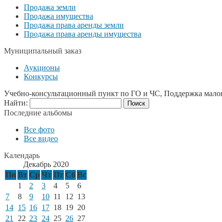
Продажа земли
Продажа имущества
Продажа права аренды земли
Продажа права аренды имущества
Муниципальный заказ
Аукционы
Конкурсы
Учебно-консультационный пункт по ГО и ЧС, Поддержка мало
Найти:
Последние альбомы
Все фото
Все видео
Календарь
Декабрь 2020
Пн
Вт
Ср
Чт
Пт
Сб
Вс
1
2
3
4
5
6
7
8
9
10
11
12
13
14
15
16
17
18
19
20
21
22
23
24
25
26
27