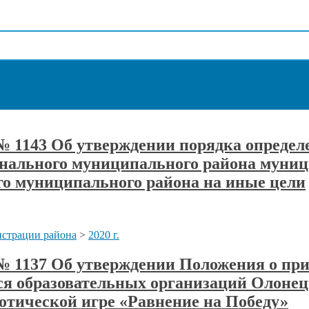
 № 1143 Об утверждении порядка определ
ионального муниципального района мун
о муниципального района на иные цели
страции района
>
2020 г.
а № 1137 Об утверждении Положения о п
ся образовательных организаций Олоне
отической игре «Равнение на Победу»