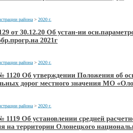
страции района
>
2020 г.
29 от 30.12.20 Об устан-ии осн.параметр
обр.прогр.на 2021г
страции района
>
2020 г.
а № 1120 Об утверждении Положения об 
льных дорог местного значения МО «Оло
страции района
>
2020 г.
 № 1119 Об установлении средней расчет
я на территории Олонецкого националь