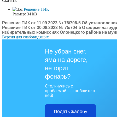
Скачать:
Решение ТИК
Размер:
34 kB
Решение ТИК от 11.09.2023 № 76/706-5 Об установлен
Решение ТИК от 30.08.2023 № 75/704-5 О форме нагру
избирательных комиссиях Олонецкого района на муни
Версия для слабовидящих
Не убран снег,
яма на дороге,
не горит
фонарь?
Столкнулись с
проблемой — сообщите о
ней!
Подать жалобу