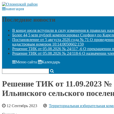
навигация
Последние новости
В конце июля вступили в силу изменения в правилах наз
Более 44,5 млн рублей компенсировал Соцфонд по Карелии
Постановление от 5 августа 2026 года № 71 О проведени
кадастровым номером 10:14:0050602:159
Решение ТИК от 05.08.2026 № 24/117 -6 О прекращении 
Решение ТИК от 05.08.2026 № 24/118-6 О назначении чле
Меню сайта
Календарь
Решение ТИК от 11.09.2023 № 
Ильинского сельского поселе
12 Сентябрь 2023
Территориальная избирательная ком