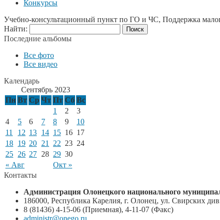
Конкурсы
Учебно-консультационный пункт по ГО и ЧС, Поддержка мало
Найти:
Последние альбомы
Все фото
Все видео
Календарь
Сентябрь 2023
Пн
Вт
Ср
Чт
Пт
Сб
Вс
1
2
3
4
5
6
7
8
9
10
11
12
13
14
15
16
17
18
19
20
21
22
23
24
25
26
27
28
29
30
« Авг
Окт »
Контакты
Администрация Олонецкого национального муниципал
186000, Республика Карелия, г. Олонец, ул. Свирских диви
8 (81436) 4-15-06 (Приемная), 4-11-07 (Факс)
administr@onego.ru