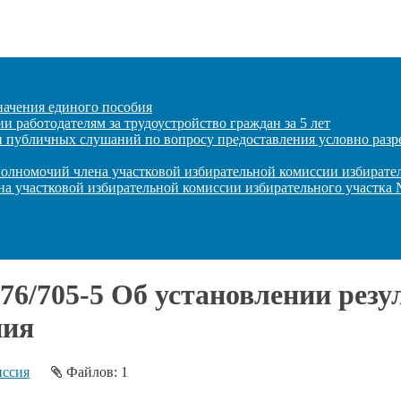
начения единого пособия
 работодателям за трудоустройство граждан за 5 лет
и публичных слушаний по вопросу предоставления условно разр
полномочий члена участковой избирательной комиссии избирате
на участковой избирательной комиссии избирательного участка
76/705-5 Об установлении рез
ния
иссия
Файлов: 1