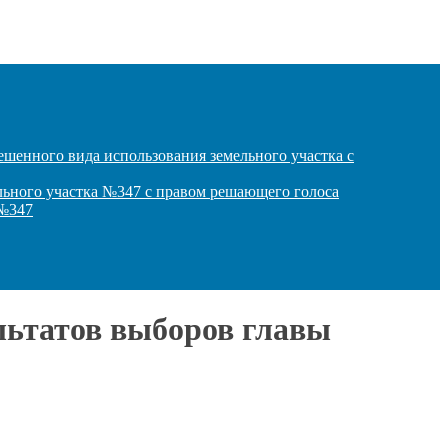
ешенного вида использования земельного участка с
льного участка №347 с правом решающего голоса
 №347
ультатов выборов главы