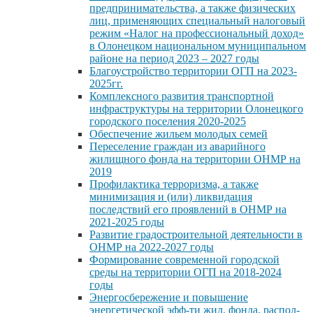
предпринимательства, а также физических
лиц, применяющих специальный налоговый
режим «Налог на профессиональный доход»
в Олонецком национальном муниципальном
районе на период 2023 – 2027 годы
Благоустройство территории ОГП на 2023-
2025гг.
Комплексного развития транспортной
инфраструктуры на территории Олонецкого
городского поселения 2020-2025
Обеспечение жильем молодых семей
Переселение граждан из аварийного
жилищного фонда на территории ОНМР на
2019
Профилактика терроризма, а также
минимизация и (или) ликвидация
последствий его проявлений в ОНМР на
2021-2025 годы
Развитие градостроительной деятельности в
ОНМР на 2022-2027 годы
Формирование современной городской
среды на территории ОГП на 2018-2024
годы
Энергосбережение и повышение
энергетической эфф-ти жил. фонда, распол-