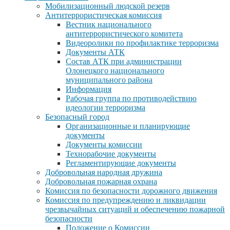
Мобилизационный людской резерв
Антитеррористическая комиссия
Вестник национального
антитеррористического комитета
Видеоролики по профилактике терроризма
Документы АТК
Состав АТК при администрации
Олонецкого национального
муниципального района
Информация
Рабочая группа по противодействию
идеологии терроризма
Безопасный город
Организационные и планирующие
документы
Документы комиссии
Технорабочие документы
Регламентирующие документы
Добровольная народная дружина
Добровольная пожарная охрана
Комиссия по безопасности дорожного движения
Комиссия по предупреждению и ликвидации
чрезвычайных ситуаций и обеспечению пожарной
безопасности
Положение о Комиссии