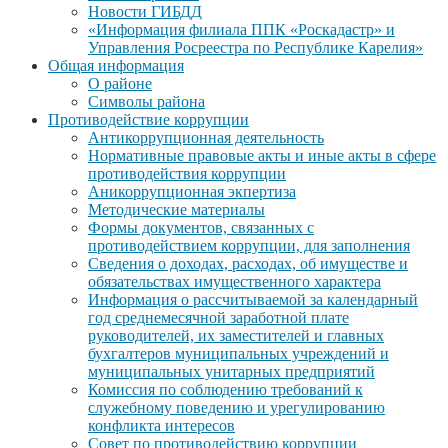
Новости ГИБДД
«Информация филиала ППК «Роскадастр» и
Управления Росреестра по Республике Карелия»
Общая информация
О районе
Символы района
Противодействие коррупции
Антикоррупционная деятельность
Нормативные правовые акты и иные акты в сфере
противодействия коррупции
Аникоррупционная экпертиза
Методические материалы
Формы документов, связанных с
противодействием коррупции, для заполнения
Сведения о доходах, расходах, об имуществе и
обязательствах имущественного характера
Информация о рассчитываемой за календарный
год среднемесячной заработной плате
руководителей, их заместителей и главных
бухгалтеров муниципальных учреждений и
муниципальных унитарных предприятий
Комиссия по соблюдению требований к
служебному поведению и урегулированию
конфликта интересов
Совет по противодействию коррупции