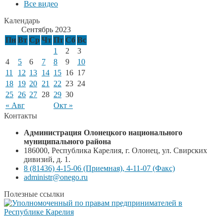
Все видео
Календарь
Сентябрь 2023
Пн
Вт
Ср
Чт
Пт
Сб
Вс
1
2
3
4
5
6
7
8
9
10
11
12
13
14
15
16
17
18
19
20
21
22
23
24
25
26
27
28
29
30
« Авг
Окт »
Контакты
Администрация Олонецкого национального
муниципального района
186000, Республика Карелия, г. Олонец, ул. Свирских
дивизий, д. 1.
8 (81436) 4-15-06 (Приемная), 4-11-07 (Факс)
administr@onego.ru
Полезные ссылки