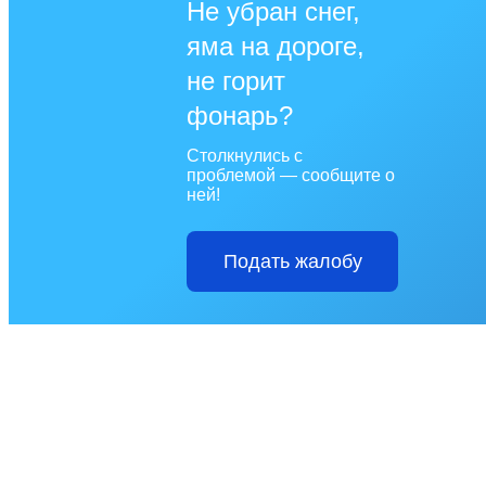
Не убран снег,
яма на дороге,
не горит
фонарь?
Столкнулись с
проблемой — сообщите о
ней!
Подать жалобу