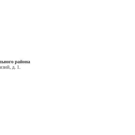
ьного района
зий, д. 1.