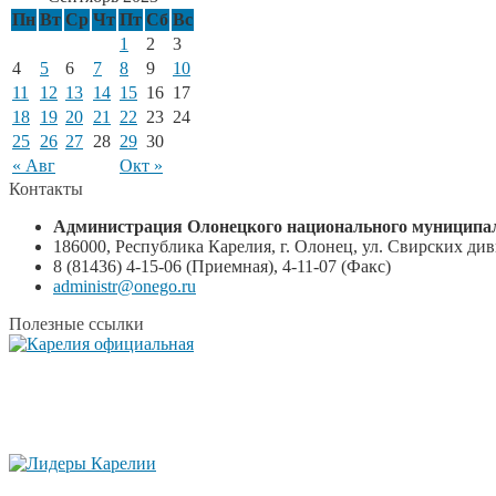
Пн
Вт
Ср
Чт
Пт
Сб
Вс
1
2
3
4
5
6
7
8
9
10
11
12
13
14
15
16
17
18
19
20
21
22
23
24
25
26
27
28
29
30
« Авг
Окт »
Контакты
Администрация Олонецкого национального муниципал
186000, Республика Карелия, г. Олонец, ул. Свирских диви
8 (81436) 4-15-06 (Приемная), 4-11-07 (Факс)
administr@onego.ru
Полезные ссылки