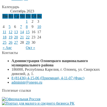
Календарь
Сентябрь 2023
Пн
Вт
Ср
Чт
Пт
Сб
Вс
1
2
3
4
5
6
7
8
9
10
11
12
13
14
15
16
17
18
19
20
21
22
23
24
25
26
27
28
29
30
« Авг
Окт »
Контакты
Администрация Олонецкого национального
муниципального района
186000, Республика Карелия, г. Олонец, ул. Свирских
дивизий, д. 1.
8 (81436) 4-15-06 (Приемная), 4-11-07 (Факс)
administr@onego.ru
Полезные ссылки