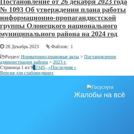
Постановление от 26 декабря 2023 года
№ 1093 Об утверждении плана работы
информационно-пропагандистской
группы Олонецкого национального
муниципального района на 2024 год
28 Декабрь 2023
Файлов: 1
Раздел:
Нормативно-правовые акты
>
Постановления
администрации района
>
2023 г.
Страница 1 из 9
1
2
3
4
5
...
»
Последняя »
Версия для слабовидящих
Жалобы на всё