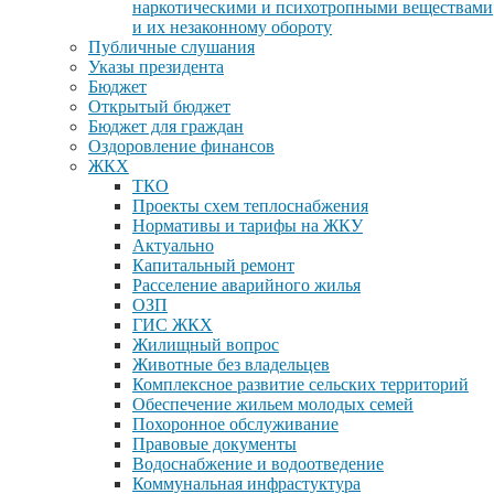
наркотическими и психотропными веществами
и их незаконному обороту
Публичные слушания
Указы президента
Бюджет
Открытый бюджет
Бюджет для граждан
Оздоровление финансов
ЖКХ
ТКО
Проекты схем теплоснабжения
Нормативы и тарифы на ЖКУ
Актуально
Капитальный ремонт
Расселение аварийного жилья
ОЗП
ГИС ЖКХ
Жилищный вопрос
Животные без владельцев
Комплексное развитие сельских территорий
Обеспечение жильем молодых семей
Похоронное обслуживание
Правовые документы
Водоснабжение и водоотведение
Коммунальная инфрастуктура