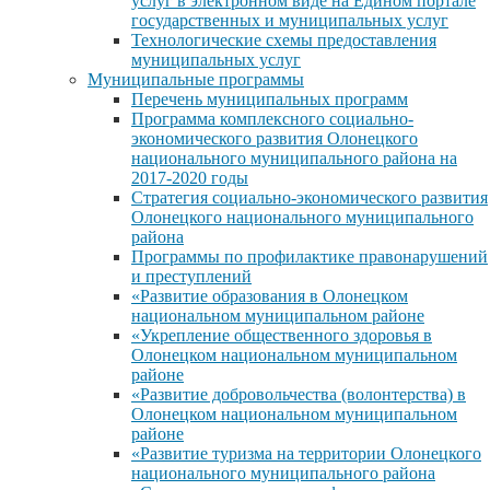
услуг в электронном виде на Едином портале
государственных и муниципальных услуг
Технологические схемы предоставления
муниципальных услуг
Муниципальные программы
Перечень муниципальных программ
Программа комплексного социально-
экономического развития Олонецкого
национального муниципального района на
2017-2020 годы
Стратегия социально-экономического развития
Олонецкого национального муниципального
района
Программы по профилактике правонарушений
и преступлений
«Развитие образования в Олонецком
национальном муниципальном районе
«Укрепление общественного здоровья в
Олонецком национальном муниципальном
районе
«Развитие добровольчества (волонтерства) в
Олонецком национальном муниципальном
районе
«Развитие туризма на территории Олонецкого
национального муниципального района