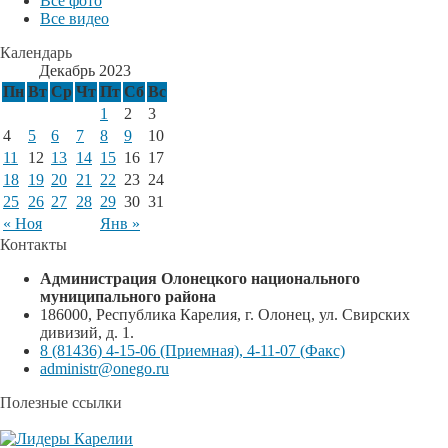
Все фото
Все видео
Календарь
Декабрь 2023
Пн
Вт
Ср
Чт
Пт
Сб
Вс
1
2
3
4
5
6
7
8
9
10
11
12
13
14
15
16
17
18
19
20
21
22
23
24
25
26
27
28
29
30
31
« Ноя
Янв »
Контакты
Администрация Олонецкого национального
муниципального района
186000, Республика Карелия, г. Олонец, ул. Свирских
дивизий, д. 1.
8 (81436) 4-15-06 (Приемная), 4-11-07 (Факс)
administr@onego.ru
Полезные ссылки