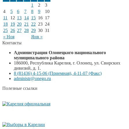
1
2
3
4
5
6
7
8
9
10
11
12
13
14
15
16
17
18
19
20
21
22
23
24
25
26
27
28
29
30
31
« Ноя
Янв »
Контакты
Администрация Олонецкого национального
муниципального района
186000, Республика Карелия, г. Олонец, ул. Свирских
дивизий, д. 1.
8 (81436) 4-15-06 (Приемная), 4-11-07 (Факс)
administr@onego.ru
Полезные ссылки