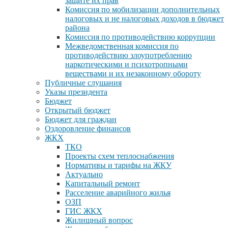
защите их прав
Комиссия по мобилизации дополнительных
налоговых и не налоговых доходов в бюджет
района
Комиссия по противодействию коррупции
Межведомственная комиссия по
противодействию злоупотреблению
наркотическими и психотропными
веществами и их незаконному обороту
Публичные слушания
Указы президента
Бюджет
Открытый бюджет
Бюджет для граждан
Оздоровление финансов
ЖКХ
ТКО
Проекты схем теплоснабжения
Нормативы и тарифы на ЖКУ
Актуально
Капитальный ремонт
Расселение аварийного жилья
ОЗП
ГИС ЖКХ
Жилищный вопрос