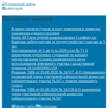
навигация
Последние новости
В конце июля вступили в силу изменения в правилах
назначения единого пособия
Более 44,5 млн рублей компенсировал Соцфонд по
Карелии работодателям за трудоустройство граждан за 5
лет
Постановление от 5 августа 2026 года № 71 О
проведении публичных слушаний по вопросу
предоставления условно разрешенного вида
использования земельного участка с кадастровым
номером 10:14:0050602:159
Решение ТИК от 05.08.2026 № 24/117 -6 О прекращении
полномочий члена участковой избирательной комиссии
избирательного участка №347 с правом решающего
голоса
Решение ТИК от 05.08.2026 № 24/118-6 О назначении
члена участковой избирательной комиссии
избирательного участка №347
Меню сайта
Календарь