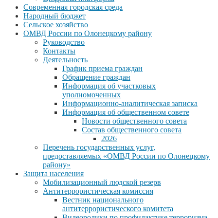
Современная городская среда
Народный бюджет
Сельское хозяйство
ОМВД России по Олонецкому району
Руководство
Контакты
Деятельность
График приема граждан
Обращение граждан
Информация об участковых
уполномоченных
Информационно-аналитическая записка
Информация об общественном совете
Новости общественного совета
Состав общественного совета
2026
Перечень государственных услуг,
предоставляемых «ОМВД России по Олонецкому
району»
Защита населения
Мобилизационный людской резерв
Антитеррористическая комиссия
Вестник национального
антитеррористического комитета
Видеоролики по профилактике терроризма