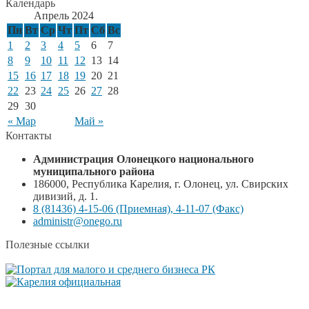
Календарь
Апрель 2024
Пн
Вт
Ср
Чт
Пт
Сб
Вс
1
2
3
4
5
6
7
8
9
10
11
12
13
14
15
16
17
18
19
20
21
22
23
24
25
26
27
28
29
30
« Мар
Май »
Контакты
Администрация Олонецкого национального
муниципального района
186000, Республика Карелия, г. Олонец, ул. Свирских
дивизий, д. 1.
8 (81436) 4-15-06 (Приемная), 4-11-07 (Факс)
administr@onego.ru
Полезные ссылки