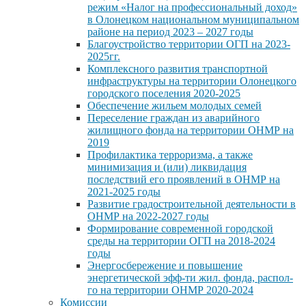
режим «Налог на профессиональный доход»
в Олонецком национальном муниципальном
районе на период 2023 – 2027 годы
Благоустройство территории ОГП на 2023-
2025гг.
Комплексного развития транспортной
инфраструктуры на территории Олонецкого
городского поселения 2020-2025
Обеспечение жильем молодых семей
Переселение граждан из аварийного
жилищного фонда на территории ОНМР на
2019
Профилактика терроризма, а также
минимизация и (или) ликвидация
последствий его проявлений в ОНМР на
2021-2025 годы
Развитие градостроительной деятельности в
ОНМР на 2022-2027 годы
Формирование современной городской
среды на территории ОГП на 2018-2024
годы
Энергосбережение и повышение
энергетической эфф-ти жил. фонда, распол-
го на территории ОНМР 2020-2024
Комиссии