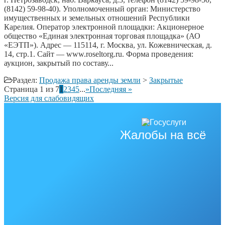
(8142) 59-98-40). Уполномоченный орган: Министерство
имущественных и земельных отношений Республики
Карелия. Оператор электронной площадки: Акционерное
общество «Единая электронная торговая площадка» (АО
«ЕЭТП»). Адрес — 115114, г. Москва, ул. Кожевническая, д.
14, стр.1. Сайт — www.roseltorg.ru. Форма проведения:
аукцион, закрытый по составу...
Раздел:
Продажа права аренды земли
>
Закрытые
Страница 1 из 7
1
2
3
4
5
...
»
Последняя »
Версия для слабовидящих
Жалобы на всё