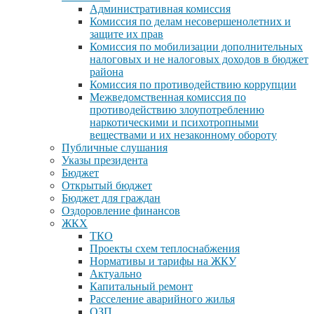
Административная комиссия
Комиссия по делам несовершенолетних и
защите их прав
Комиссия по мобилизации дополнительных
налоговых и не налоговых доходов в бюджет
района
Комиссия по противодействию коррупции
Межведомственная комиссия по
противодействию злоупотреблению
наркотическими и психотропными
веществами и их незаконному обороту
Публичные слушания
Указы президента
Бюджет
Открытый бюджет
Бюджет для граждан
Оздоровление финансов
ЖКХ
ТКО
Проекты схем теплоснабжения
Нормативы и тарифы на ЖКУ
Актуально
Капитальный ремонт
Расселение аварийного жилья
ОЗП