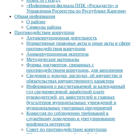
Новости ГИБДД
«Информация филиала ППК «Роскадастр» и
Управления Росреестра по Республике Карелия»
Общая информация
О районе
Символы района
Противодействие коррупции
Антикоррупционная деятельность
Нормативные правовые акты и иные акты в сфере
противодействия коррупции
Аникоррупционная экпертиза
Методические материалы
Формы документов, связанных с
противодействием коррупции, для заполнения
Сведения о доходах, расходах, об имуществе и
обязательствах имущественного характера
Информация о рассчитываемой за календарный
год среднемесячной заработной плате
руководителей, их заместителей и главных
бухгалтеров муниципальных учреждений и
муниципальных унитарных предприятий
Комиссия по соблюдению требований к
служебному поведению и урегулированию
конфликта интересов
Совет по противодействию коррупции