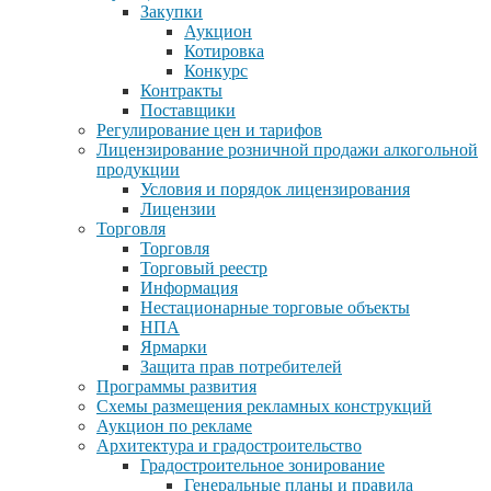
Закупки
Аукцион
Котировка
Конкурс
Контракты
Поставщики
Регулирование цен и тарифов
Лицензирование розничной продажи алкогольной
продукции
Условия и порядок лицензирования
Лицензии
Торговля
Торговля
Торговый реестр
Информация
Нестационарные торговые объекты
НПА
Ярмарки
Защита прав потребителей
Программы развития
Схемы размещения рекламных конструкций
Аукцион по рекламе
Архитектура и градостроительство
Градостроительное зонирование
Генеральные планы и правила