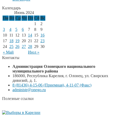
Календарь
Июнь 2024
Пн
Вт
Ср
Чт
Пт
Сб
Вс
1
2
3
4
5
6
7
8
9
10
11
12
13
14
15
16
17
18
19
20
21
22
23
24
25
26
27
28
29
30
« Май
Июл »
Контакты
Администрация Олонецкого национального
муниципального района
186000, Республика Карелия, г. Олонец, ул. Свирских
дивизий, д. 1.
8 (81436) 4-15-06 (Приемная), 4-11-07 (Факс)
administr@onego.ru
Полезные ссылки