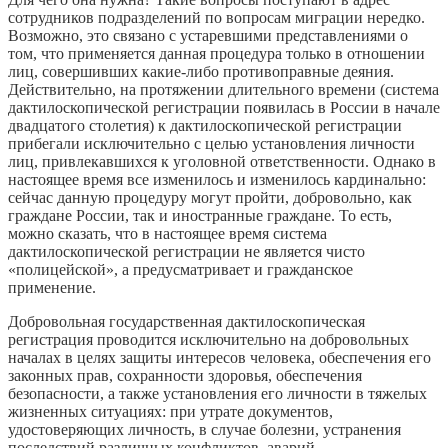
сотрудников подразделений по вопросам миграции нередко.
Возможно, это связано с устаревшими представлениями о
том, что применяется данная процедура только в отношении
лиц, совершивших какие-либо противоправные деяния.
Действительно, на протяжении длительного времени (система
дактилоскопической регистрации появилась в России в начале
двадцатого столетия) к дактилоскопической регистрации
прибегали исключительно с целью установления личности
лиц, привлекавшихся к уголовной ответственности. Однако в
настоящее время все изменилось и изменилось кардинально:
сейчас данную процедуру могут пройти, добровольно, как
граждане России, так и иностранные граждане. То есть,
можно сказать, что в настоящее время система
дактилоскопической регистрации не является чисто
«полицейской», а предусматривает и гражданское
применение.
Добровольная государственная дактилоскопическая
регистрация проводится исключительно на добровольных
началах в целях защиты интересов человека, обеспечения его
законных прав, сохранности здоровья, обеспечения
безопасности, а также установления его личности в тяжелых
жизненных ситуациях: при утрате документов,
удостоверяющих личность, в случае болезни, устранения
последствий различных конфликтов, аварий.