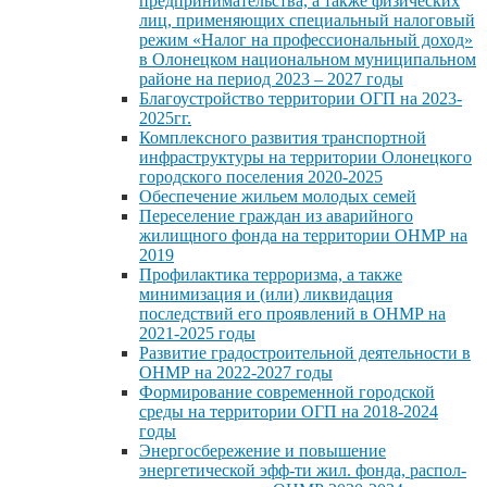
предпринимательства, а также физических
лиц, применяющих специальный налоговый
режим «Налог на профессиональный доход»
в Олонецком национальном муниципальном
районе на период 2023 – 2027 годы
Благоустройство территории ОГП на 2023-
2025гг.
Комплексного развития транспортной
инфраструктуры на территории Олонецкого
городского поселения 2020-2025
Обеспечение жильем молодых семей
Переселение граждан из аварийного
жилищного фонда на территории ОНМР на
2019
Профилактика терроризма, а также
минимизация и (или) ликвидация
последствий его проявлений в ОНМР на
2021-2025 годы
Развитие градостроительной деятельности в
ОНМР на 2022-2027 годы
Формирование современной городской
среды на территории ОГП на 2018-2024
годы
Энергосбережение и повышение
энергетической эфф-ти жил. фонда, распол-