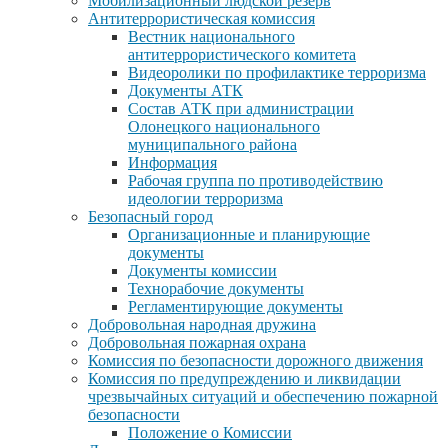
Мобилизационный людской резерв
Антитеррористическая комиссия
Вестник национального
антитеррористического комитета
Видеоролики по профилактике терроризма
Документы АТК
Состав АТК при администрации
Олонецкого национального
муниципального района
Информация
Рабочая группа по противодействию
идеологии терроризма
Безопасный город
Организационные и планирующие
документы
Документы комиссии
Технорабочие документы
Регламентирующие документы
Добровольная народная дружина
Добровольная пожарная охрана
Комиссия по безопасности дорожного движения
Комиссия по предупреждению и ликвидации
чрезвычайных ситуаций и обеспечению пожарной
безопасности
Положение о Комиссии