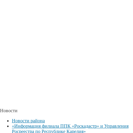
Новости
Новости района
«Информация филиала ППК «Роскадастр» и Управления
Росреестра по Республике Карелия»