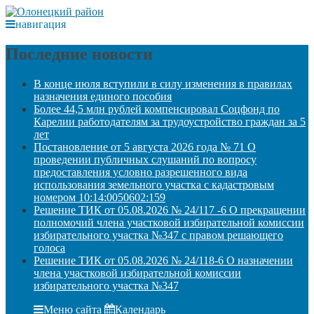
навигация
Последние новости
В конце июля вступили в силу изменения в правилах
назначения единого пособия
Более 44,5 млн рублей компенсировал Соцфонд по
Карелии работодателям за трудоустройство граждан за 5
лет
Постановление от 5 августа 2026 года № 71 О
проведении публичных слушаний по вопросу
предоставления условно разрешенного вида
использования земельного участка с кадастровым
номером 10:14:0050602:159
Решение ТИК от 05.08.2026 № 24/117 -6 О прекращении
полномочий члена участковой избирательной комиссии
избирательного участка №347 с правом решающего
голоса
Решение ТИК от 05.08.2026 № 24/118-6 О назначении
члена участковой избирательной комиссии
избирательного участка №347
Меню сайта
Календарь