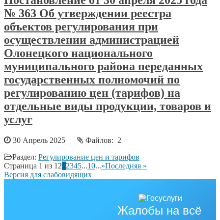
Постановление от 30 апреля 2025 года
№ 363 Об утверждении реестра
объектов регулирования при
осуществлении администрацией
Олонецкого национального
муниципального района переданных
государственных полномочий по
регулированию цен (тарифов) на
отдельные виды продукции, товаров и
услуг
30 Апрель 2025
Файлов: 2
Раздел:
Регулирование цен и тарифов
Страница 1 из 12
1
2
3
4
5
...
10
...
»
Последняя »
Версия для слабовидящих
Жалобы на всё