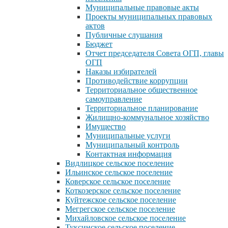
Муниципальные правовые акты
Проекты муниципальных правовых
актов
Публичные слушания
Бюджет
Отчет председателя Совета ОГП, главы
ОГП
Наказы избирателей
Противодействие коррупции
Территориальное общественное
самоуправление
Территориальное планирование
Жилищно-коммунальное хозяйство
Имущество
Муниципальные услуги
Муниципальный контроль
Контактная информация
Видлицкое сельское поселение
Ильинское сельское поселение
Коверское сельское поселение
Коткозерское сельское поселение
Куйтежское сельское поселение
Мегрегское сельское поселение
Михайловское сельское поселение
Туксинское сельское поселение