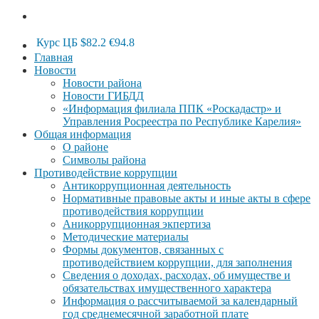
Курс ЦБ
$82.2
€94.8
Главная
Новости
Новости района
Новости ГИБДД
«Информация филиала ППК «Роскадастр» и
Управления Росреестра по Республике Карелия»
Общая информация
О районе
Символы района
Противодействие коррупции
Антикоррупционная деятельность
Нормативные правовые акты и иные акты в сфере
противодействия коррупции
Аникоррупционная экпертиза
Методические материалы
Формы документов, связанных с
противодействием коррупции, для заполнения
Сведения о доходах, расходах, об имуществе и
обязательствах имущественного характера
Информация о рассчитываемой за календарный
год среднемесячной заработной плате