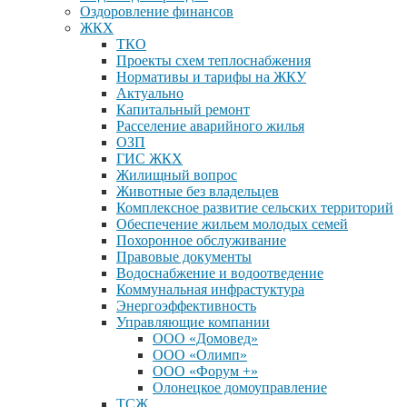
Оздоровление финансов
ЖКХ
ТКО
Проекты схем теплоснабжения
Нормативы и тарифы на ЖКУ
Актуально
Капитальный ремонт
Расселение аварийного жилья
ОЗП
ГИС ЖКХ
Жилищный вопрос
Животные без владельцев
Комплексное развитие сельских территорий
Обеспечение жильем молодых семей
Похоронное обслуживание
Правовые документы
Водоснабжение и водоотведение
Коммунальная инфрастуктура
Энергоэффективность
Управляющие компании
ООО «Домовед»
ООО «Олимп»
ООО «Форум +»
Олонецкое домоуправление
ТСЖ