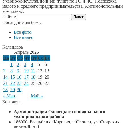
Учебно-консультационный пункт по ГО и ЧС, Поддержка
малого и среднего предпринимательства, Антимонопольный
комплаенс,
Найти:
Последние альбомы
Все фото
Все видео
Календарь
Апрель 2025
Пн
Вт
Ср
Чт
Пт
Сб
Вс
1
2
3
4
5
6
7
8
9
10
11
12
13
14
15
16
17
18
19
20
21
22
23
24
25
26
27
28
29
30
« Мар
Май »
Контакты
Администрация Олонецкого национального
муниципального района
186000, Республика Карелия, г. Олонец, ул. Свирских
дивизий, д. 1.