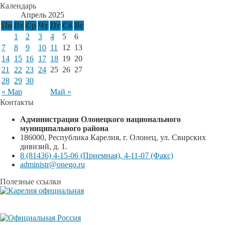
Календарь
Апрель 2025
Пн
Вт
Ср
Чт
Пт
Сб
Вс
1
2
3
4
5
6
7
8
9
10
11
12
13
14
15
16
17
18
19
20
21
22
23
24
25
26
27
28
29
30
« Мар
Май »
Контакты
Администрация Олонецкого национального
муниципального района
186000, Республика Карелия, г. Олонец, ул. Свирских
дивизий, д. 1.
8 (81436) 4-15-06 (Приемная), 4-11-07 (Факс)
administr@onego.ru
Полезные ссылки