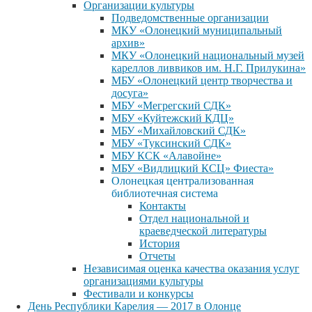
Организации культуры
Подведомственные организации
МКУ «Олонецкий муниципальный
архив»
МКУ «Олонецкий национальный музей
кареллов ливвиков им. Н.Г. Прилукина»
МБУ «Олонецкий центр творчества и
досуга»
МБУ «Мегрегский СДК»
МБУ «Куйтежский КДЦ»
МБУ «Михайловский СДК»
МБУ «Туксинский СДК»
МБУ КСК «Алавойне»
МБУ «Видлицкий КСЦ» Фиеста»
Олонецкая централизованная
библиотечная система
Контакты
Отдел национальной и
краеведческой литературы
История
Отчеты
Независимая оценка качества оказания услуг
организациями культуры
Фестивали и конкурсы
День Республики Карелия — 2017 в Олонце