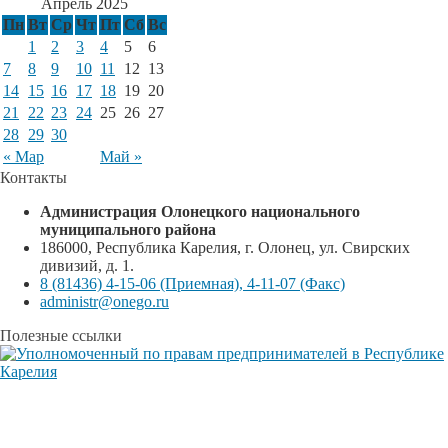
Апрель 2025
Пн
Вт
Ср
Чт
Пт
Сб
Вс
1
2
3
4
5
6
7
8
9
10
11
12
13
14
15
16
17
18
19
20
21
22
23
24
25
26
27
28
29
30
« Мар
Май »
Контакты
Администрация Олонецкого национального
муниципального района
186000, Республика Карелия, г. Олонец, ул. Свирских
дивизий, д. 1.
8 (81436) 4-15-06 (Приемная), 4-11-07 (Факс)
administr@onego.ru
Полезные ссылки