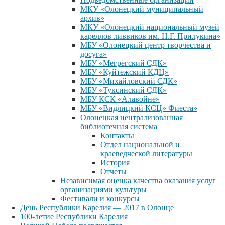
МКУ «Олонецкий муниципальный
архив»
МКУ «Олонецкий национальный музей
кареллов ливвиков им. Н.Г. Прилукина»
МБУ «Олонецкий центр творчества и
досуга»
МБУ «Мегрегский СДК»
МБУ «Куйтежский КДЦ»
МБУ «Михайловский СДК»
МБУ «Туксинский СДК»
МБУ КСК «Алавойне»
МБУ «Видлицкий КСЦ» Фиеста»
Олонецкая централизованная
библиотечная система
Контакты
Отдел национальной и
краеведческой литературы
История
Отчеты
Независимая оценка качества оказания услуг
организациями культуры
Фестивали и конкурсы
День Республики Карелия — 2017 в Олонце
100-летие Республики Карелия