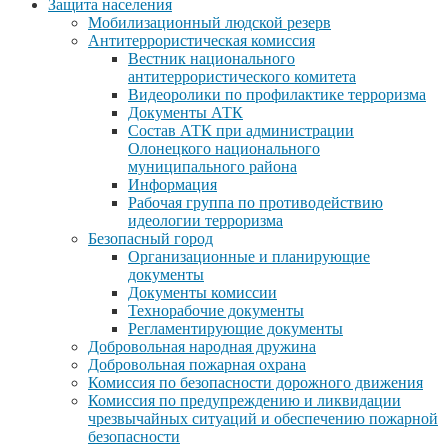
Защита населения
Мобилизационный людской резерв
Антитеррористическая комиссия
Вестник национального
антитеррористического комитета
Видеоролики по профилактике терроризма
Документы АТК
Состав АТК при администрации
Олонецкого национального
муниципального района
Информация
Рабочая группа по противодействию
идеологии терроризма
Безопасный город
Организационные и планирующие
документы
Документы комиссии
Технорабочие документы
Регламентирующие документы
Добровольная народная дружина
Добровольная пожарная охрана
Комиссия по безопасности дорожного движения
Комиссия по предупреждению и ликвидации
чрезвычайных ситуаций и обеспечению пожарной
безопасности