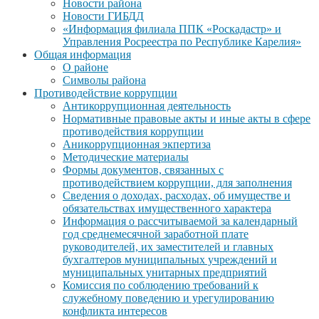
Новости района
Новости ГИБДД
«Информация филиала ППК «Роскадастр» и
Управления Росреестра по Республике Карелия»
Общая информация
О районе
Символы района
Противодействие коррупции
Антикоррупционная деятельность
Нормативные правовые акты и иные акты в сфере
противодействия коррупции
Аникоррупционная экпертиза
Методические материалы
Формы документов, связанных с
противодействием коррупции, для заполнения
Сведения о доходах, расходах, об имуществе и
обязательствах имущественного характера
Информация о рассчитываемой за календарный
год среднемесячной заработной плате
руководителей, их заместителей и главных
бухгалтеров муниципальных учреждений и
муниципальных унитарных предприятий
Комиссия по соблюдению требований к
служебному поведению и урегулированию
конфликта интересов