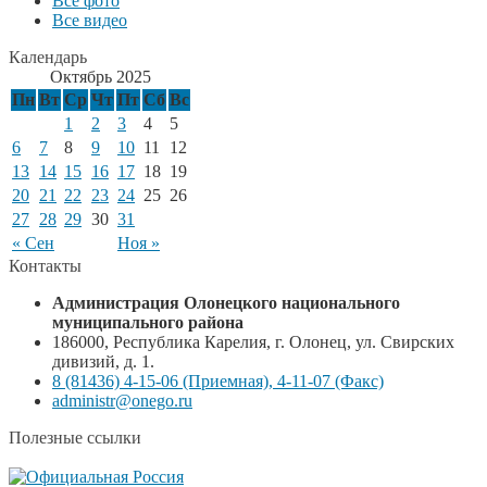
Все фото
Все видео
Календарь
Октябрь 2025
Пн
Вт
Ср
Чт
Пт
Сб
Вс
1
2
3
4
5
6
7
8
9
10
11
12
13
14
15
16
17
18
19
20
21
22
23
24
25
26
27
28
29
30
31
« Сен
Ноя »
Контакты
Администрация Олонецкого национального
муниципального района
186000, Республика Карелия, г. Олонец, ул. Свирских
дивизий, д. 1.
8 (81436) 4-15-06 (Приемная), 4-11-07 (Факс)
administr@onego.ru
Полезные ссылки