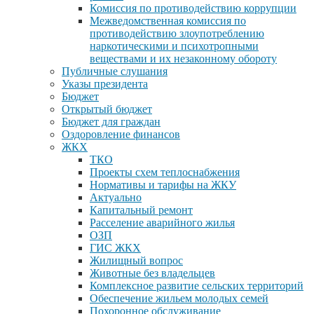
Комиссия по противодействию коррупции
Межведомственная комиссия по
противодействию злоупотреблению
наркотическими и психотропными
веществами и их незаконному обороту
Публичные слушания
Указы президента
Бюджет
Открытый бюджет
Бюджет для граждан
Оздоровление финансов
ЖКХ
ТКО
Проекты схем теплоснабжения
Нормативы и тарифы на ЖКУ
Актуально
Капитальный ремонт
Расселение аварийного жилья
ОЗП
ГИС ЖКХ
Жилищный вопрос
Животные без владельцев
Комплексное развитие сельских территорий
Обеспечение жильем молодых семей
Похоронное обслуживание