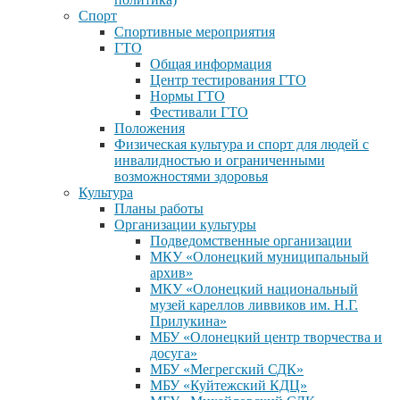
Спорт
Спортивные мероприятия
ГТО
Общая информация
Центр тестирования ГТО
Нормы ГТО
Фестивали ГТО
Положения
Физическая культура и спорт для людей с
инвалидностью и ограниченными
возможностями здоровья
Культура
Планы работы
Организации культуры
Подведомственные организации
МКУ «Олонецкий муниципальный
архив»
МКУ «Олонецкий национальный
музей кареллов ливвиков им. Н.Г.
Прилукина»
МБУ «Олонецкий центр творчества и
досуга»
МБУ «Мегрегский СДК»
МБУ «Куйтежский КДЦ»