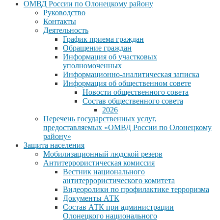
ОМВД России по Олонецкому району
Руководство
Контакты
Деятельность
График приема граждан
Обращение граждан
Информация об участковых
уполномоченных
Информационно-аналитическая записка
Информация об общественном совете
Новости общественного совета
Состав общественного совета
2026
Перечень государственных услуг,
предоставляемых «ОМВД России по Олонецкому
району»
Защита населения
Мобилизационный людской резерв
Антитеррористическая комиссия
Вестник национального
антитеррористического комитета
Видеоролики по профилактике терроризма
Документы АТК
Состав АТК при администрации
Олонецкого национального