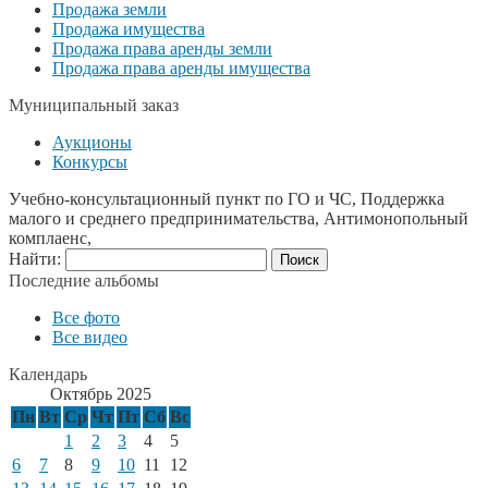
Продажа земли
Продажа имущества
Продажа права аренды земли
Продажа права аренды имущества
Муниципальный заказ
Аукционы
Конкурсы
Учебно-консультационный пункт по ГО и ЧС, Поддержка
малого и среднего предпринимательства, Антимонопольный
комплаенс,
Найти:
Последние альбомы
Все фото
Все видео
Календарь
Октябрь 2025
Пн
Вт
Ср
Чт
Пт
Сб
Вс
1
2
3
4
5
6
7
8
9
10
11
12