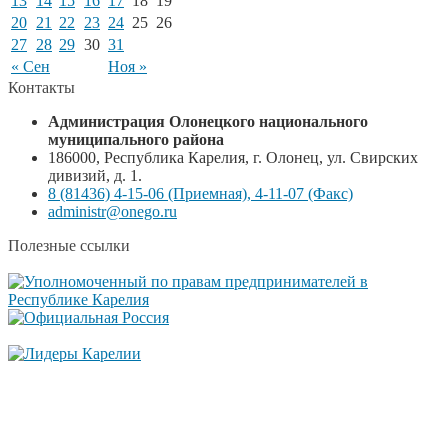
13
14
15
16
17
18
19
20
21
22
23
24
25
26
27
28
29
30
31
« Сен
Ноя »
Контакты
Администрация Олонецкого национального
муниципального района
186000, Республика Карелия, г. Олонец, ул. Свирских
дивизий, д. 1.
8 (81436) 4-15-06 (Приемная), 4-11-07 (Факс)
administr@onego.ru
Полезные ссылки