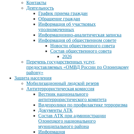
Контакты
Деятельность
График приема граждан
Обращение граждан
Информация об участковых
уполномоченных
Информационно-аналитическая записка
Информация об общественном совете
Новости общественного совета
Состав общественного совета
2026
Перечень государственных услуг,
предоставляемых «ОМВД России по Олонецкому
району»
Защита населения
Мобилизационный людской резерв
Антитеррористическая комиссия
Вестник национального
антитеррористического комитета
Видеоролики по профилактике терроризма
Документы АТК
Состав АТК при администрации
Олонецкого национального
муниципального района
Информация