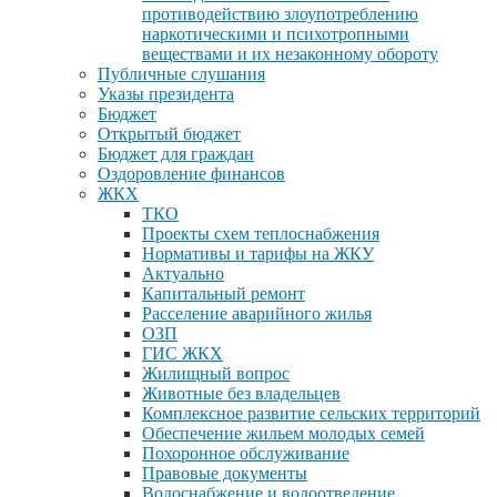
противодействию злоупотреблению
наркотическими и психотропными
веществами и их незаконному обороту
Публичные слушания
Указы президента
Бюджет
Открытый бюджет
Бюджет для граждан
Оздоровление финансов
ЖКХ
ТКО
Проекты схем теплоснабжения
Нормативы и тарифы на ЖКУ
Актуально
Капитальный ремонт
Расселение аварийного жилья
ОЗП
ГИС ЖКХ
Жилищный вопрос
Животные без владельцев
Комплексное развитие сельских территорий
Обеспечение жильем молодых семей
Похоронное обслуживание
Правовые документы
Водоснабжение и водоотведение