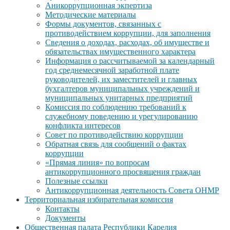
Аникоррупционная экпертиза
Методические материалы
Формы документов, связанных с
противодействием коррупции, для заполнения
Сведения о доходах, расходах, об имуществе и
обязательствах имущественного характера
Информация о рассчитываемой за календарный
год среднемесячной заработной плате
руководителей, их заместителей и главных
бухгалтеров муниципальных учреждений и
муниципальных унитарных предприятий
Комиссия по соблюдению требований к
служебному поведению и урегулированию
конфликта интересов
Совет по противодействию коррупции
Обратная связь для сообщений о фактах
коррупции
«Прямая линия» по вопросам
антикоррупционного просвящения граждан
Полезные ссылки
Антикоррупционная деятельность Совета ОНМР
Территориальная избирательная комиссия
Контакты
Документы
Общественная палата Республики Карелия