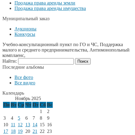
Продажа права аренды земли
Продажа права аренды имущества
Муниципальный заказ
Аукционы
Конкурсы
Учебно-консультационный пункт по ГО и ЧС, Поддержка
малого и среднего предпринимательства, Антимонопольный
комплаенс,
Найти:
Последние альбомы
Все фото
Все видео
Календарь
Ноябрь 2025
Пн
Вт
Ср
Чт
Пт
Сб
Вс
1
2
3
4
5
6
7
8
9
10
11
12
13
14
15
16
17
18
19
20
21
22
23