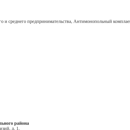
го и среднего предпринимательства, Антимонопольный комплае
ьного района
зий, д. 1.