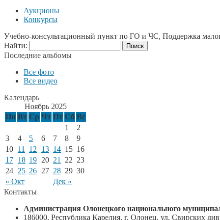
Аукционы
Конкурсы
Учебно-консультационный пункт по ГО и ЧС, Поддержка мало
Найти:
Последние альбомы
Все фото
Все видео
Календарь
Ноябрь 2025
Пн
Вт
Ср
Чт
Пт
Сб
Вс
1
2
3
4
5
6
7
8
9
10
11
12
13
14
15
16
17
18
19
20
21
22
23
24
25
26
27
28
29
30
« Окт
Дек »
Контакты
Администрация Олонецкого национального муниципал
186000, Республика Карелия, г. Олонец, ул. Свирских диви