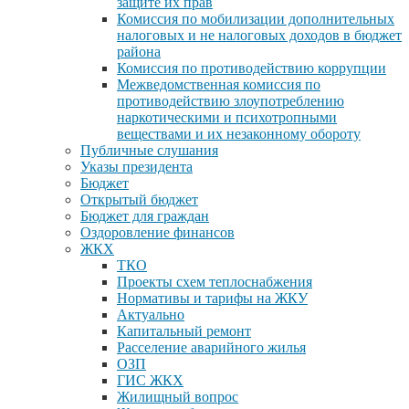
защите их прав
Комиссия по мобилизации дополнительных
налоговых и не налоговых доходов в бюджет
района
Комиссия по противодействию коррупции
Межведомственная комиссия по
противодействию злоупотреблению
наркотическими и психотропными
веществами и их незаконному обороту
Публичные слушания
Указы президента
Бюджет
Открытый бюджет
Бюджет для граждан
Оздоровление финансов
ЖКХ
ТКО
Проекты схем теплоснабжения
Нормативы и тарифы на ЖКУ
Актуально
Капитальный ремонт
Расселение аварийного жилья
ОЗП
ГИС ЖКХ
Жилищный вопрос