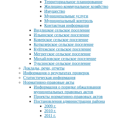
Территориальное планирование
Жилищно-коммунальное хозяйство
Имущество
Муниципальные услуги
Муниципальный контроль
Контактная информация
Видлицкое сельское поселение
Ильинское сельское поселение
Коверское сельское поселение
Коткозерское сельское поселение
Куйтежское сельское поселение
Мегрегское сельское поселение
Михайловское сельское поселение
Туксинское сельское поселение
Доклады, речи, отчеты
Информация о результатах проверок
Статистическая информация
Нормативно-правовые акты
Информация о порядке обжалования
муниципальных правовых актов
Проекты нормативно-правовых актов
Постановления администрации района
2009 г.
2010 г.
2011 г.