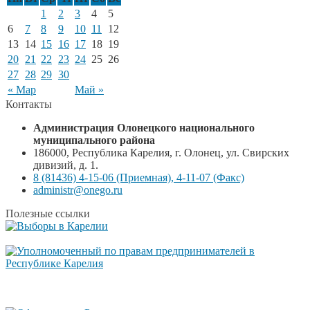
1
2
3
4
5
6
7
8
9
10
11
12
13
14
15
16
17
18
19
20
21
22
23
24
25
26
27
28
29
30
« Мар
Май »
Контакты
Администрация Олонецкого национального
муниципального района
186000, Республика Карелия, г. Олонец, ул. Свирских
дивизий, д. 1.
8 (81436) 4-15-06 (Приемная), 4-11-07 (Факс)
administr@onego.ru
Полезные ссылки