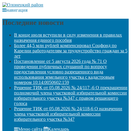
навигация
Последние новости
В конце июля вступили в силу изменения в правилах
назначения единого пособия
Более 44,5 млн рублей компенсировал Соцфонд по
Карелии работодателям за трудоустройство граждан за 5
лет
Постановление от 5 августа 2026 года № 71 О
проведении публичных слушаний по вопросу
предоставления условно разрешенного вида
использования земельного участка с кадастровым
номером 10:14:0050602:159
Решение ТИК от 05.08.2026 № 24/117 -6 О прекращении
полномочий члена участковой избирательной комиссии
избирательного участка №347 с правом решающего
голоса
Решение ТИК от 05.08.2026 № 24/118-6 О назначении
члена участковой избирательной комиссии
избирательного участка №347
Меню сайта
Календарь