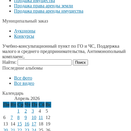
Продажа имущества
Продажа права аренды земли
Продажа права аренды имущества
Муниципальный заказ
Аукционы
Конкурсы
Учебно-консультационный пункт по ГО и ЧС, Поддержка
малого и среднего предпринимательства, Антимонопольный
комплаенс,
Найти:
Последние альбомы
Все фото
Все видео
Календарь
Апрель 2026
Пн
Вт
Ср
Чт
Пт
Сб
Вс
1
2
3
4
5
6
7
8
9
10
11
12
13
14
15
16
17
18
19
20
21
22
23
24
25
26