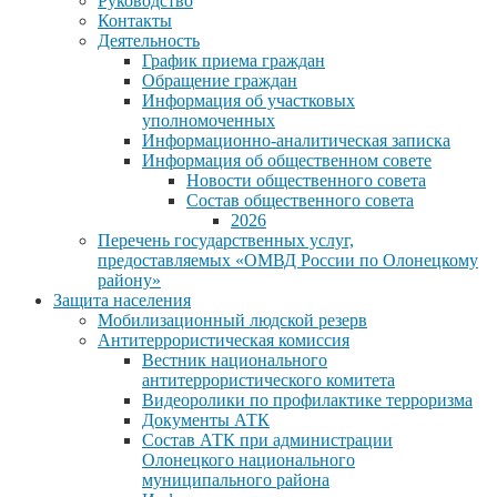
Руководство
Контакты
Деятельность
График приема граждан
Обращение граждан
Информация об участковых
уполномоченных
Информационно-аналитическая записка
Информация об общественном совете
Новости общественного совета
Состав общественного совета
2026
Перечень государственных услуг,
предоставляемых «ОМВД России по Олонецкому
району»
Защита населения
Мобилизационный людской резерв
Антитеррористическая комиссия
Вестник национального
антитеррористического комитета
Видеоролики по профилактике терроризма
Документы АТК
Состав АТК при администрации
Олонецкого национального
муниципального района