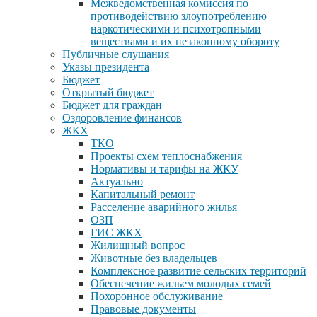
Межведомственная комиссия по
противодействию злоупотреблению
наркотическими и психотропными
веществами и их незаконному обороту
Публичные слушания
Указы президента
Бюджет
Открытый бюджет
Бюджет для граждан
Оздоровление финансов
ЖКХ
ТКО
Проекты схем теплоснабжения
Нормативы и тарифы на ЖКУ
Актуально
Капитальный ремонт
Расселение аварийного жилья
ОЗП
ГИС ЖКХ
Жилищный вопрос
Животные без владельцев
Комплексное развитие сельских территорий
Обеспечение жильем молодых семей
Похоронное обслуживание
Правовые документы