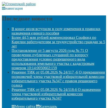
навигация
Последние новости
В конце июля вступили в силу изменения в правилах
назначения единого пособия
Более 44,5 млн рублей компенсировал Соцфонд по
Карелии работодателям за трудоустройство граждан за 5
лет
Постановление от 5 августа 2026 года № 71 О
проведении публичных слушаний по вопросу
предоставления условно разрешенного вида
использования земельного участка с кадастровым
номером 10:14:0050602:159
Решение ТИК от 05.08.2026 № 24/117 -6 О прекращении
полномочий члена участковой избирательной комиссии
избирательного участка №347 с правом решающего
голоса
Решение ТИК от 05.08.2026 № 24/118-6 О назначении
члена участковой избирательной комиссии
избирательного участка №347
Меню сайта
Календарь