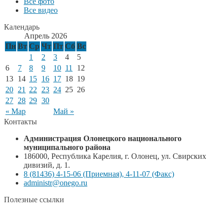
Все фото
Все видео
Календарь
Апрель 2026
Пн
Вт
Ср
Чт
Пт
Сб
Вс
1
2
3
4
5
6
7
8
9
10
11
12
13
14
15
16
17
18
19
20
21
22
23
24
25
26
27
28
29
30
« Мар
Май »
Контакты
Администрация Олонецкого национального
муниципального района
186000, Республика Карелия, г. Олонец, ул. Свирских
дивизий, д. 1.
8 (81436) 4-15-06 (Приемная), 4-11-07 (Факс)
administr@onego.ru
Полезные ссылки