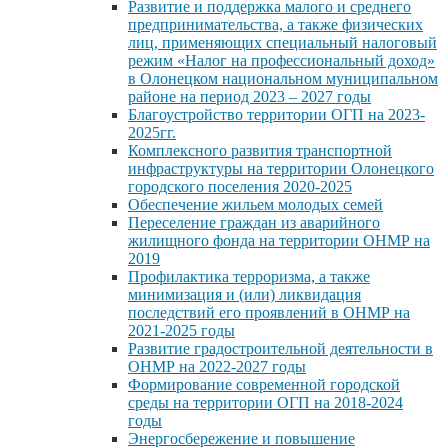
Развитие и поддержка малого и среднего
предпринимательства, а также физических
лиц, применяющих специальный налоговый
режим «Налог на профессиональный доход»
в Олонецком национальном муниципальном
районе на период 2023 – 2027 годы
Благоустройство территории ОГП на 2023-
2025гг.
Комплексного развития транспортной
инфраструктуры на территории Олонецкого
городского поселения 2020-2025
Обеспечение жильем молодых семей
Переселение граждан из аварийного
жилищного фонда на территории ОНМР на
2019
Профилактика терроризма, а также
минимизация и (или) ликвидация
последствий его проявлений в ОНМР на
2021-2025 годы
Развитие градостроительной деятельности в
ОНМР на 2022-2027 годы
Формирование современной городской
среды на территории ОГП на 2018-2024
годы
Энергосбережение и повышение