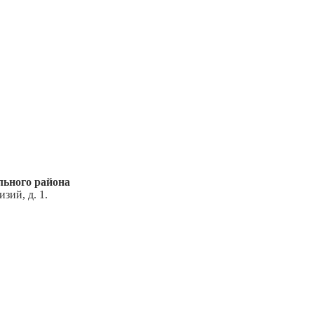
ьного района
зий, д. 1.