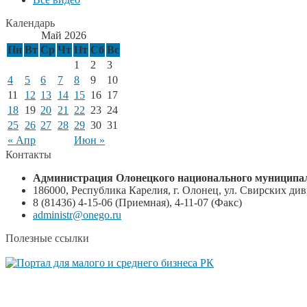
Календарь
Май 2026
Пн
Вт
Ср
Чт
Пт
Сб
Вс
1
2
3
4
5
6
7
8
9
10
11
12
13
14
15
16
17
18
19
20
21
22
23
24
25
26
27
28
29
30
31
« Апр
Июн »
Контакты
Администрация Олонецкого национального муниципал
186000, Республика Карелия, г. Олонец, ул. Свирских диви
8 (81436) 4-15-06 (Приемная), 4-11-07 (Факс)
administr@onego.ru
Полезные ссылки