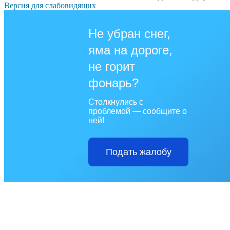
Версия для слабовидящих
Не убран снег,
яма на дороге,
не горит
фонарь?
Столкнулись с
проблемой — сообщите о
ней!
Подать жалобу