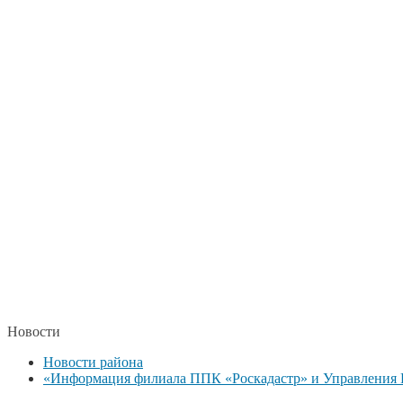
Новости
Новости района
«Информация филиала ППК «Роскадастр» и Управления Р