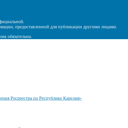
официальной.
рмации, предоставленной для публикации другими лицами.
ник обязательна.
ния Росреестра по Республике Карелия»