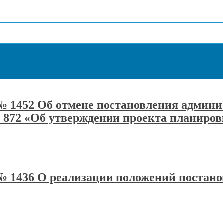
а № 1452 Об отмене постановления адми
№ 872 «Об утверждении проекта планиро
а № 1436 О реализации положений постан