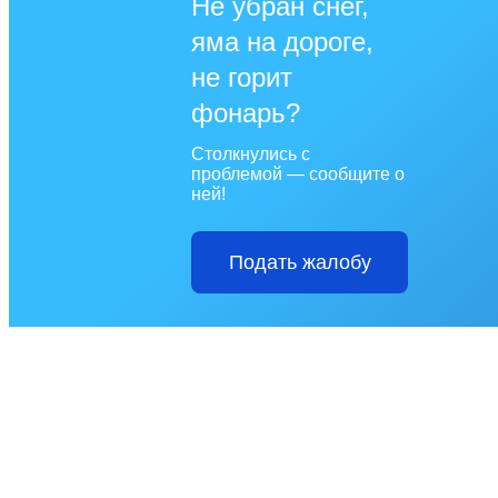
Не убран снег,
яма на дороге,
не горит
фонарь?
Столкнулись с
проблемой — сообщите о
ней!
Подать жалобу