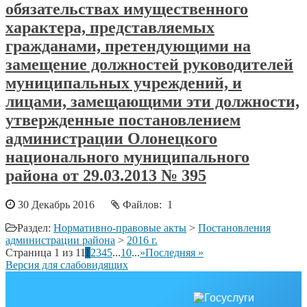
обязательствах имущественного
характера, представляемых
гражданами, претендующими на
замещение должностей руководителей
муниципальных учреждений, и
лицами, замещающими эти должности,
утвержденные постановлением
администрации Олонецкого
национального муниципального
района от 29.03.2013 № 395
30 Декабрь 2016
Файлов: 1
Раздел:
Нормативно-правовые акты
>
Постановления
администрации района
>
2016 г.
Страница 1 из 11
1
2
3
4
5
...
10
...
»
Последняя »
Версия для слабовидящих