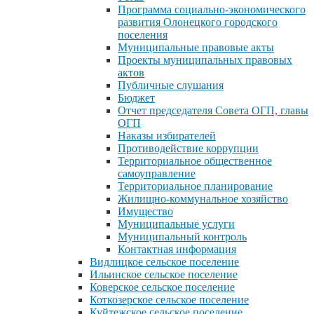
Программа социально-экономического
развития Олонецкого городского
поселения
Муниципальные правовые акты
Проекты муниципальных правовых
актов
Публичные слушания
Бюджет
Отчет председателя Совета ОГП, главы
ОГП
Наказы избирателей
Противодействие коррупции
Территориальное общественное
самоуправление
Территориальное планирование
Жилищно-коммунальное хозяйство
Имущество
Муниципальные услуги
Муниципальный контроль
Контактная информация
Видлицкое сельское поселение
Ильинское сельское поселение
Коверское сельское поселение
Коткозерское сельское поселение
Куйтежское сельское поселение