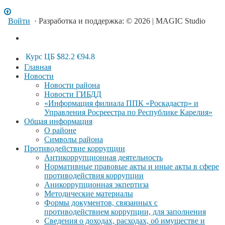
Войти
· Разработка и поддержка: © 2026 | MAGIC Studio
Курс ЦБ
$82.2
€94.8
Главная
Новости
Новости района
Новости ГИБДД
«Информация филиала ППК «Роскадастр» и
Управления Росреестра по Республике Карелия»
Общая информация
О районе
Символы района
Противодействие коррупции
Антикоррупционная деятельность
Нормативные правовые акты и иные акты в сфере
противодействия коррупции
Аникоррупционная экпертиза
Методические материалы
Формы документов, связанных с
противодействием коррупции, для заполнения
Сведения о доходах, расходах, об имуществе и