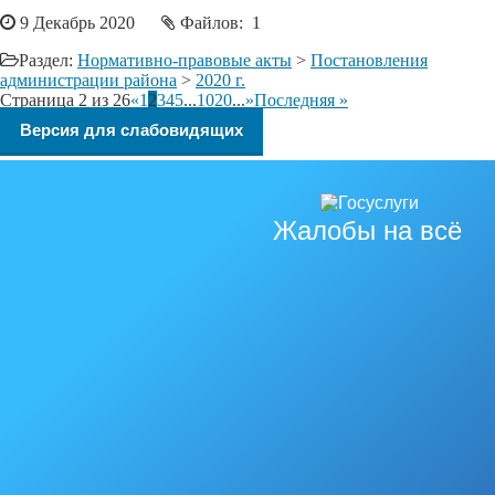
9 Декабрь 2020
Файлов: 1
Раздел:
Нормативно-правовые акты
>
Постановления
администрации района
>
2020 г.
Страница 2 из 26
«
1
2
3
4
5
...
10
20
...
»
Последняя »
Версия для слабовидящих
Жалобы на всё