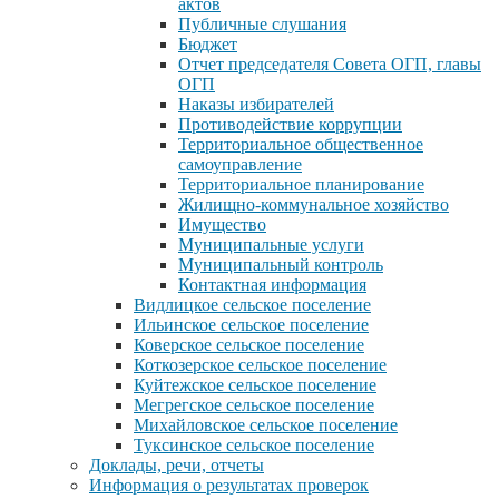
актов
Публичные слушания
Бюджет
Отчет председателя Совета ОГП, главы
ОГП
Наказы избирателей
Противодействие коррупции
Территориальное общественное
самоуправление
Территориальное планирование
Жилищно-коммунальное хозяйство
Имущество
Муниципальные услуги
Муниципальный контроль
Контактная информация
Видлицкое сельское поселение
Ильинское сельское поселение
Коверское сельское поселение
Коткозерское сельское поселение
Куйтежское сельское поселение
Мегрегское сельское поселение
Михайловское сельское поселение
Туксинское сельское поселение
Доклады, речи, отчеты
Информация о результатах проверок