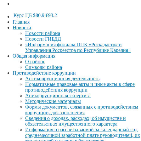
Курс ЦБ
$80.9
€93.2
Главная
Новости
Новости района
Новости ГИБДД
«Информация филиала ППК «Роскадастр» и
Управления Росреестра по Республике Карелия»
Общая информация
О районе
Символы района
Противодействие коррупции
Антикоррупционная деятельность
Нормативные правовые акты и иные акты в сфере
противодействия коррупции
Аникоррупционная экпертиза
Методические материалы
Формы документов, связанных с противодействием
коррупции, для заполнения
Сведения о доходах, расходах, об имуществе и
обязательствах имущественного характера
Информация о рассчитываемой за календарный год
среднемесячной заработной плате руководителей, их
заместителей и главных бухгалтеров