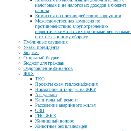
налоговых и не налоговых доходов в бюджет
района
Комиссия по противодействию коррупции
Межведомственная комиссия по
противодействию злоупотреблению
наркотическими и психотропными веществами
и их незаконному обороту
Публичные слушания
Указы президента
Бюджет
Открытый бюджет
Бюджет для граждан
Оздоровление финансов
ЖКХ
ТКО
Проекты схем теплоснабжения
Нормативы и тарифы на ЖКУ
Актуально
Капитальный ремонт
Расселение аварийного жилья
ОЗП
ГИС ЖКХ
Жилищный вопрос
Животные без владельцев