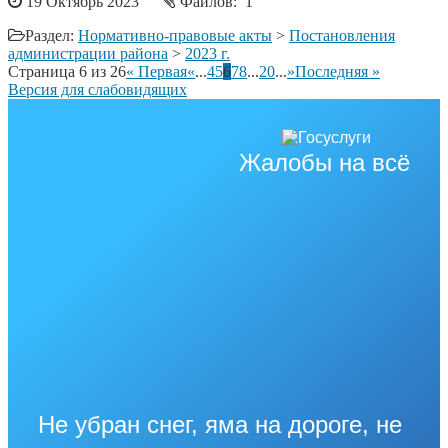
19 Октябрь 2023
Файлов: 1
Раздел:
Нормативно-правовые акты
>
Постановления
администрации района
>
2023 г.
Страница 6 из 26
« Первая
«
...
4
5
6
7
8
...
20
...
»
Последняя »
Версия для слабовидящих
Жалобы на всё
Не убран снег, яма на дороге, не