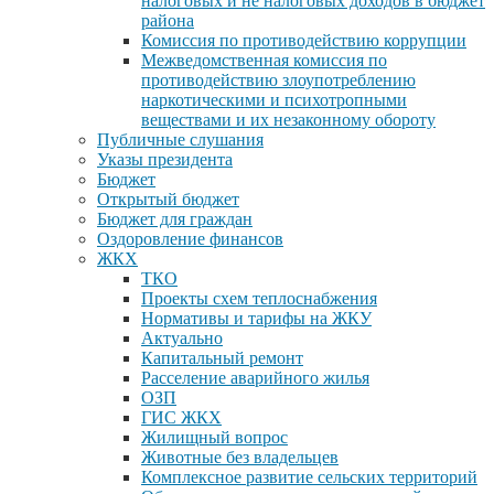
налоговых и не налоговых доходов в бюджет
района
Комиссия по противодействию коррупции
Межведомственная комиссия по
противодействию злоупотреблению
наркотическими и психотропными
веществами и их незаконному обороту
Публичные слушания
Указы президента
Бюджет
Открытый бюджет
Бюджет для граждан
Оздоровление финансов
ЖКХ
ТКО
Проекты схем теплоснабжения
Нормативы и тарифы на ЖКУ
Актуально
Капитальный ремонт
Расселение аварийного жилья
ОЗП
ГИС ЖКХ
Жилищный вопрос
Животные без владельцев
Комплексное развитие сельских территорий