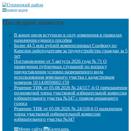
навигация
Последние новости
В конце июля вступили в силу изменения в правилах
назначения единого пособия
Более 44,5 млн рублей компенсировал Соцфонд по
Карелии работодателям за трудоустройство граждан за 5
лет
Постановление от 5 августа 2026 года № 71 О
проведении публичных слушаний по вопросу
предоставления условно разрешенного вида
использования земельного участка с кадастровым
номером 10:14:0050602:159
Решение ТИК от 05.08.2026 № 24/117 -6 О прекращении
полномочий члена участковой избирательной комиссии
избирательного участка №347 с правом решающего
голоса
Решение ТИК от 05.08.2026 № 24/118-6 О назначении
члена участковой избирательной комиссии
избирательного участка №347
Меню сайта
Календарь