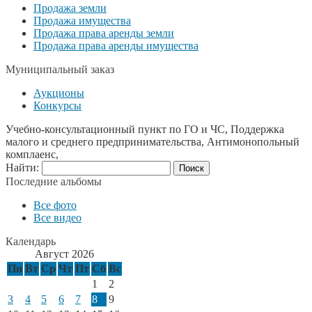
Продажа земли
Продажа имущества
Продажа права аренды земли
Продажа права аренды имущества
Муниципальный заказ
Аукционы
Конкурсы
Учебно-консультационный пункт по ГО и ЧС, Поддержка
малого и среднего предпринимательства, Антимонопольный
комплаенс,
Найти:
Последние альбомы
Все фото
Все видео
Календарь
Август 2026
Пн
Вт
Ср
Чт
Пт
Сб
Вс
1
2
3
4
5
6
7
8
9