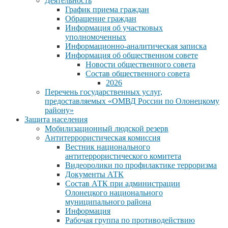
Деятельность
График приема граждан
Обращение граждан
Информация об участковых
уполномоченных
Информационно-аналитическая записка
Информация об общественном совете
Новости общественного совета
Состав общественного совета
2026
Перечень государственных услуг,
предоставляемых «ОМВД России по Олонецкому
району»
Защита населения
Мобилизационный людской резерв
Антитеррористическая комиссия
Вестник национального
антитеррористического комитета
Видеоролики по профилактике терроризма
Документы АТК
Состав АТК при администрации
Олонецкого национального
муниципального района
Информация
Рабочая группа по противодействию