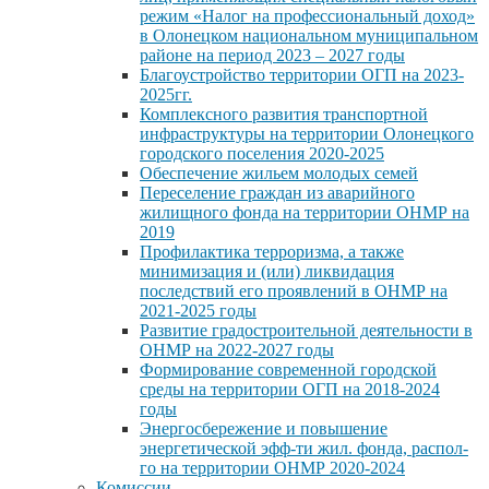
режим «Налог на профессиональный доход»
в Олонецком национальном муниципальном
районе на период 2023 – 2027 годы
Благоустройство территории ОГП на 2023-
2025гг.
Комплексного развития транспортной
инфраструктуры на территории Олонецкого
городского поселения 2020-2025
Обеспечение жильем молодых семей
Переселение граждан из аварийного
жилищного фонда на территории ОНМР на
2019
Профилактика терроризма, а также
минимизация и (или) ликвидация
последствий его проявлений в ОНМР на
2021-2025 годы
Развитие градостроительной деятельности в
ОНМР на 2022-2027 годы
Формирование современной городской
среды на территории ОГП на 2018-2024
годы
Энергосбережение и повышение
энергетической эфф-ти жил. фонда, распол-
го на территории ОНМР 2020-2024
Комиссии