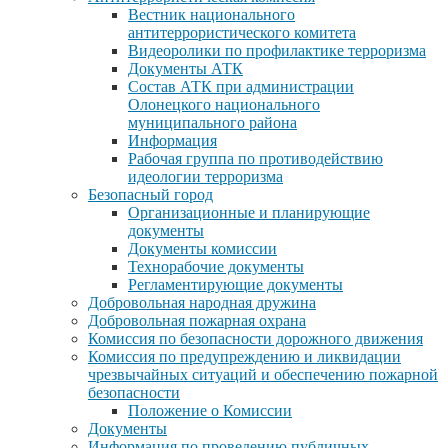
Вестник национального
антитеррористического комитета
Видеоролики по профилактике терроризма
Документы АТК
Состав АТК при администрации
Олонецкого национального
муниципального района
Информация
Рабочая группа по противодействию
идеологии терроризма
Безопасный город
Организационные и планирующие
документы
Документы комиссии
Технорабочие документы
Регламентирующие документы
Добровольная народная дружина
Добровольная пожарная охрана
Комиссия по безопасности дорожного движения
Комиссия по предупреждению и ликвидации
чрезвычайных ситуаций и обеспечению пожарной
безопасности
Положение о Комиссии
Документы
Информация по проведению публичных