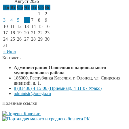
Август 2026
Пн
Вт
Ср
Чт
Пт
Сб
Вс
1
2
3
4
5
6
7
8
9
10
11
12
13
14
15
16
17
18
19
20
21
22
23
24
25
26
27
28
29
30
31
« Июл
Контакты
Администрация Олонецкого национального
муниципального района
186000, Республика Карелия, г. Олонец, ул. Свирских
дивизий, д. 1.
8 (81436) 4-15-06 (Приемная), 4-11-07 (Факс)
administr@onego.ru
Полезные ссылки