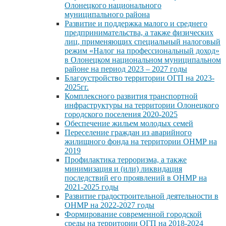
Олонецкого национального
муниципального района
Развитие и поддержка малого и среднего
предпринимательства, а также физических
лиц, применяющих специальный налоговый
режим «Налог на профессиональный доход»
в Олонецком национальном муниципальном
районе на период 2023 – 2027 годы
Благоустройство территории ОГП на 2023-
2025гг.
Комплексного развития транспортной
инфраструктуры на территории Олонецкого
городского поселения 2020-2025
Обеспечение жильем молодых семей
Переселение граждан из аварийного
жилищного фонда на территории ОНМР на
2019
Профилактика терроризма, а также
минимизация и (или) ликвидация
последствий его проявлений в ОНМР на
2021-2025 годы
Развитие градостроительной деятельности в
ОНМР на 2022-2027 годы
Формирование современной городской
среды на территории ОГП на 2018-2024