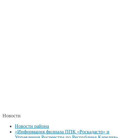
Новости
Новости района
«Информация филиала ППК «Роскадастр» и
Управления Росреестра по Республике Карелия»