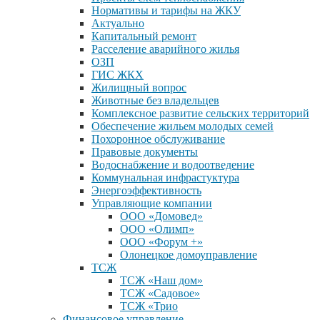
Нормативы и тарифы на ЖКУ
Актуально
Капитальный ремонт
Расселение аварийного жилья
ОЗП
ГИС ЖКХ
Жилищный вопрос
Животные без владельцев
Комплексное развитие сельских территорий
Обеспечение жильем молодых семей
Похоронное обслуживание
Правовые документы
Водоснабжение и водоотведение
Коммунальная инфрастуктура
Энергоэффективность
Управляющие компании
ООО «Домовед»
ООО «Олимп»
ООО «Форум +»
Олонецкое домоуправление
ТСЖ
ТСЖ «Наш дом»
ТСЖ «Садовое»
ТСЖ «Трио
Финансовое управление