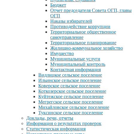
Бюджет
Отчет председателя Совета ОГП, главы
ОГП
Наказы избирателей
Противодействие коррупции
Территориальное общественное
самоуправление
Территориальное планирование
Жилищно-коммунальное хозяйство
Имущество
Муниципальные услуги
Муниципальный контроль
Контактная информация
Видлицкое сельское поселение
Ильинское сельское поселение
Коверское сельское поселение
Коткозерское сельское поселение
Куйтежское сельское поселение
Мегрегское сельское поселение
Михайловское сельское поселение
Туксинское сельское поселение
Доклады, речи, отчеты
Информация о результатах проверок
Статистическая информация