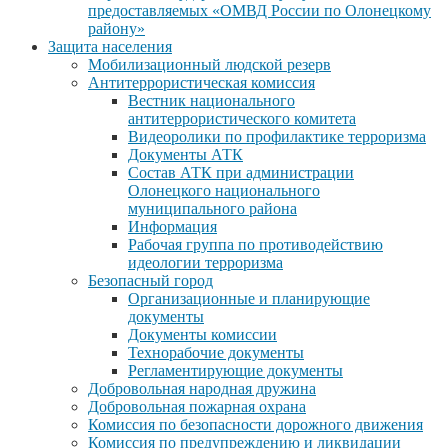
предоставляемых «ОМВД России по Олонецкому
району»
Защита населения
Мобилизационный людской резерв
Антитеррористическая комиссия
Вестник национального
антитеррористического комитета
Видеоролики по профилактике терроризма
Документы АТК
Состав АТК при администрации
Олонецкого национального
муниципального района
Информация
Рабочая группа по противодействию
идеологии терроризма
Безопасный город
Организационные и планирующие
документы
Документы комиссии
Технорабочие документы
Регламентирующие документы
Добровольная народная дружина
Добровольная пожарная охрана
Комиссия по безопасности дорожного движения
Комиссия по предупреждению и ликвидации