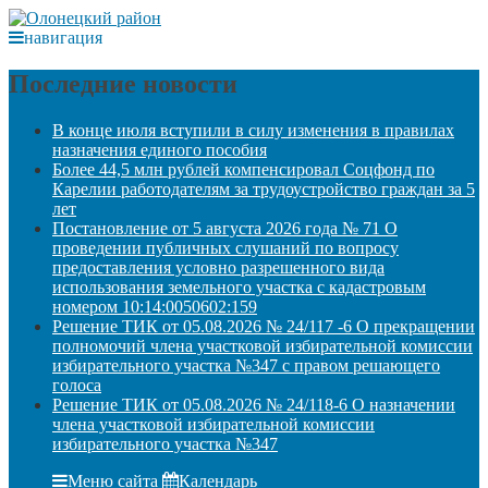
навигация
Последние новости
В конце июля вступили в силу изменения в правилах
назначения единого пособия
Более 44,5 млн рублей компенсировал Соцфонд по
Карелии работодателям за трудоустройство граждан за 5
лет
Постановление от 5 августа 2026 года № 71 О
проведении публичных слушаний по вопросу
предоставления условно разрешенного вида
использования земельного участка с кадастровым
номером 10:14:0050602:159
Решение ТИК от 05.08.2026 № 24/117 -6 О прекращении
полномочий члена участковой избирательной комиссии
избирательного участка №347 с правом решающего
голоса
Решение ТИК от 05.08.2026 № 24/118-6 О назначении
члена участковой избирательной комиссии
избирательного участка №347
Меню сайта
Календарь