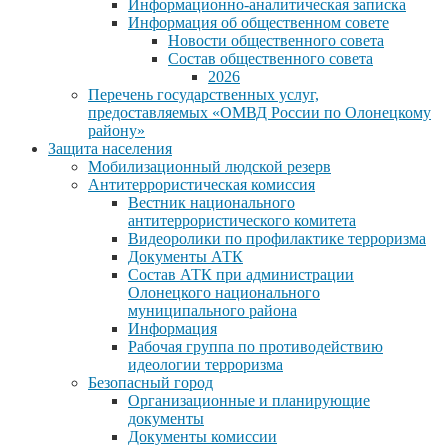
Информационно-аналитическая записка
Информация об общественном совете
Новости общественного совета
Состав общественного совета
2026
Перечень государственных услуг,
предоставляемых «ОМВД России по Олонецкому
району»
Защита населения
Мобилизационный людской резерв
Антитеррористическая комиссия
Вестник национального
антитеррористического комитета
Видеоролики по профилактике терроризма
Документы АТК
Состав АТК при администрации
Олонецкого национального
муниципального района
Информация
Рабочая группа по противодействию
идеологии терроризма
Безопасный город
Организационные и планирующие
документы
Документы комиссии