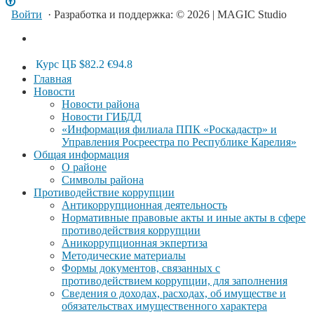
Войти
· Разработка и поддержка: © 2026 | MAGIC Studio
Курс ЦБ
$82.2
€94.8
Главная
Новости
Новости района
Новости ГИБДД
«Информация филиала ППК «Роскадастр» и
Управления Росреестра по Республике Карелия»
Общая информация
О районе
Символы района
Противодействие коррупции
Антикоррупционная деятельность
Нормативные правовые акты и иные акты в сфере
противодействия коррупции
Аникоррупционная экпертиза
Методические материалы
Формы документов, связанных с
противодействием коррупции, для заполнения
Сведения о доходах, расходах, об имуществе и
обязательствах имущественного характера