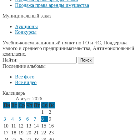
Продажа права аренды имущества
Муниципальный заказ
Аукционы
Конкурсы
Учебно-консультационный пункт по ГО и ЧС, Поддержка
малого и среднего предпринимательства, Антимонопольный
комплаенс,
Найти:
Последние альбомы
Все фото
Все видео
Календарь
Август 2026
Пн
Вт
Ср
Чт
Пт
Сб
Вс
1
2
3
4
5
6
7
8
9
10
11
12
13
14
15
16
17
18
19
20
21
22
23
24
25
26
27
28
29
30