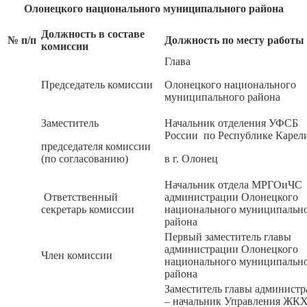
Олонецкого национального муниципального района
Должность в составе
№ п/п
Должность по месту работы
комиссии
Глава
Председатель комиссии
Олонецкого национального
муниципального района
Заместитель
Начальник отделения УФСБ
России по Республике Карел
председателя комиссии
(по согласованию)
в г. Олонец
Начальник отдела МРГОиЧС
Ответственный
администрации Олонецкого
секретарь комиссии
национального муниципальн
района
Первый заместитель главы
администрации Олонецкого
Член комиссии
национального муниципальн
района
Заместитель главы админист
– начальник Управления ЖК