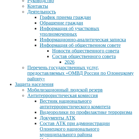
Руководство
Контакты
Деятельность
График приема граждан
Обращение граждан
Информация об участковых
уполномоченных
Информационно-аналитическая записка
Информация об общественном совете
Новости общественного совета
Состав общественного совета
2026
Перечень государственных услуг,
предоставляемых «ОМВД России по Олонецкому
району»
Защита населения
Мобилизационный людской резерв
Антитеррористическая комиссия
Вестник национального
антитеррористического комитета
Видеоролики по профилактике терроризма
Документы АТК
Состав АТК при администрации
Олонецкого национального
муниципального района