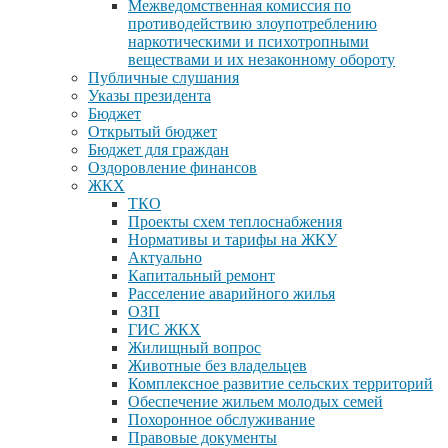
Межведомственная комиссия по
противодействию злоупотреблению
наркотическими и психотропными
веществами и их незаконному обороту
Публичные слушания
Указы президента
Бюджет
Открытый бюджет
Бюджет для граждан
Оздоровление финансов
ЖКХ
ТКО
Проекты схем теплоснабжения
Нормативы и тарифы на ЖКУ
Актуально
Капитальный ремонт
Расселение аварийного жилья
ОЗП
ГИС ЖКХ
Жилищный вопрос
Животные без владельцев
Комплексное развитие сельских территорий
Обеспечение жильем молодых семей
Похоронное обслуживание
Правовые документы