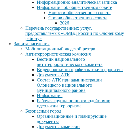
Информационно-аналитическая записка
Информация об общественном совете
Новости общественного совета
Состав общественного совета
2026
Перечень государственных услуг,
предоставляемых «ОМВД России по Олонецкому
району»
Защита населения
Мобилизационный людской резерв
Антитеррористическая комиссия
Вестник национального
антитеррористического комитета
Видеоролики по профилактике терроризма
Документы АТК
Состав АТК при администрации
Олонецкого национального
муниципального района
Информация
Рабочая группа по противодействию
идеологии терроризма
Безопасный город
Организационные и планирующие
документы
Документы комиссии