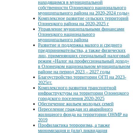
находящимся в муниципальной
собственности Олонецкого национального
муниципального района на 2020-2024 годы»
Комплексное развитие сельских территорий
Олонецкого района на 2020-2025 г
Управление муниципальными финансами
Олонецкого национального
муниципального района
Развитие и поддержка малого и среднего
предпринимательства, а также физических
лиц, применяющих специальный налоговый
режим «Налог на профессиональный доход»
в Олонецком национальном муниципальном
районе на период 2023 – 2027 годы
Благоустройство территории ОГП на 2023-
2025гг.
Комплексного развития транспортной
инфраструктуры на территории Олонецкого
городского поселения 2020-2025
Обеспечение жильем молодых семей
Переселение граждан из аварийного
жилищного фонда на территории ОНМР на
2019
Профилактика терроризма, а также
минимизация и (или) ликвидация