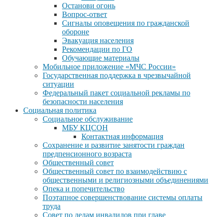
Останови огонь
Вопрос-ответ
Сигналы оповещения по гражданской
обороне
Эвакуация населения
Рекомендации по ГО
Обучающие материалы
Мобильное приложение «МЧС России»
Государственная поддержка в чрезвычайной
ситуации
Федеральный пакет социальной рекламы по
безопасности населения
Социальная политика
Социальное обслуживание
МБУ КЦСОН
Контактная информация
Сохранение и развитие занятости граждан
предпенсионного возраста
Общественный совет
Общественный совет по взаимодействию с
общественными и религиозными объединениями
Опека и попечительство
Поэтапное совершенствование системы оплаты
труда
Совет по делам инвалидов при главе