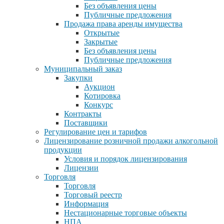
Без объявления цены
Публичные предложения
Продажа права аренды имущества
Открытые
Закрытые
Без объявления цены
Публичные предложения
Муниципальный заказ
Закупки
Аукцион
Котировка
Конкурс
Контракты
Поставщики
Регулирование цен и тарифов
Лицензирование розничной продажи алкогольной
продукции
Условия и порядок лицензирования
Лицензии
Торговля
Торговля
Торговый реестр
Информация
Нестационарные торговые объекты
НПА