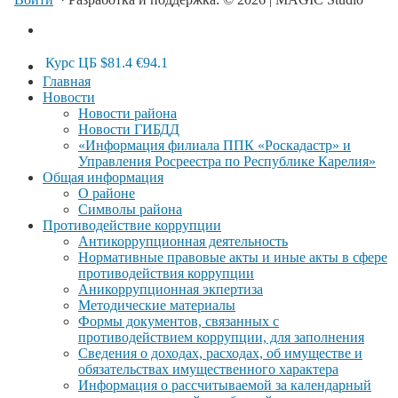
Курс ЦБ
$81.4
€94.1
Главная
Новости
Новости района
Новости ГИБДД
«Информация филиала ППК «Роскадастр» и
Управления Росреестра по Республике Карелия»
Общая информация
О районе
Символы района
Противодействие коррупции
Антикоррупционная деятельность
Нормативные правовые акты и иные акты в сфере
противодействия коррупции
Аникоррупционная экпертиза
Методические материалы
Формы документов, связанных с
противодействием коррупции, для заполнения
Сведения о доходах, расходах, об имуществе и
обязательствах имущественного характера
Информация о рассчитываемой за календарный