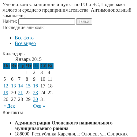
Учебно-консультационный пункт по ГО и ЧС, Поддержка
малого и среднего предпринимательства, Антимонопольный
комплаенс,
Найти:
Последние альбомы
Все фото
Все видео
Календарь
Январь 2015
Пн
Вт
Ср
Чт
Пт
Сб
Вс
1
2
3
4
5
6
7
8
9
10
11
12
13
14
15
16
17
18
19
20
21
22
23
24
25
26
27
28
29
30
31
« Дек
Фев »
Контакты
Администрация Олонецкого национального
муниципального района
186000, Республика Карелия, г. Олонец, ул. Свирских