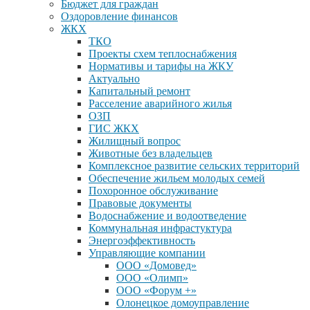
Бюджет для граждан
Оздоровление финансов
ЖКХ
ТКО
Проекты схем теплоснабжения
Нормативы и тарифы на ЖКУ
Актуально
Капитальный ремонт
Расселение аварийного жилья
ОЗП
ГИС ЖКХ
Жилищный вопрос
Животные без владельцев
Комплексное развитие сельских территорий
Обеспечение жильем молодых семей
Похоронное обслуживание
Правовые документы
Водоснабжение и водоотведение
Коммунальная инфрастуктура
Энергоэффективность
Управляющие компании
ООО «Домовед»
ООО «Олимп»
ООО «Форум +»
Олонецкое домоуправление