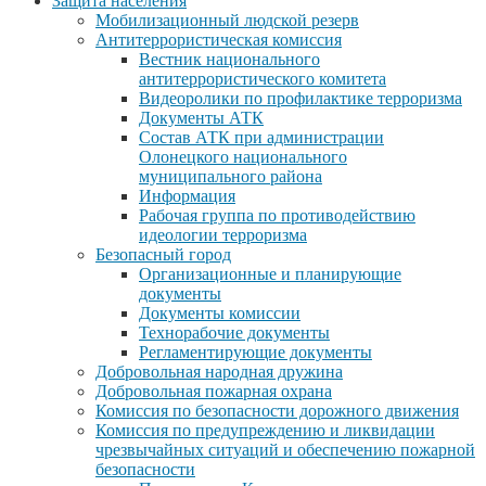
Защита населения
Мобилизационный людской резерв
Антитеррористическая комиссия
Вестник национального
антитеррористического комитета
Видеоролики по профилактике терроризма
Документы АТК
Состав АТК при администрации
Олонецкого национального
муниципального района
Информация
Рабочая группа по противодействию
идеологии терроризма
Безопасный город
Организационные и планирующие
документы
Документы комиссии
Технорабочие документы
Регламентирующие документы
Добровольная народная дружина
Добровольная пожарная охрана
Комиссия по безопасности дорожного движения
Комиссия по предупреждению и ликвидации
чрезвычайных ситуаций и обеспечению пожарной
безопасности