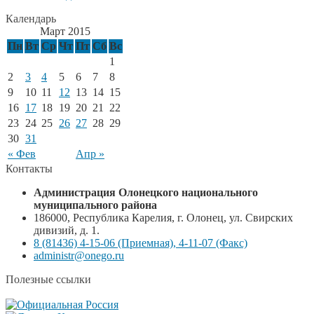
Календарь
Март 2015
Пн
Вт
Ср
Чт
Пт
Сб
Вс
1
2
3
4
5
6
7
8
9
10
11
12
13
14
15
16
17
18
19
20
21
22
23
24
25
26
27
28
29
30
31
« Фев
Апр »
Контакты
Администрация Олонецкого национального
муниципального района
186000, Республика Карелия, г. Олонец, ул. Свирских
дивизий, д. 1.
8 (81436) 4-15-06 (Приемная), 4-11-07 (Факс)
administr@onego.ru
Полезные ссылки