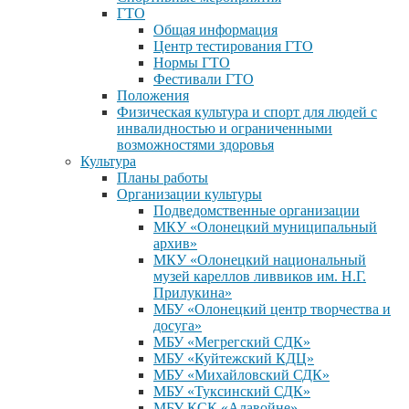
ГТО
Общая информация
Центр тестирования ГТО
Нормы ГТО
Фестивали ГТО
Положения
Физическая культура и спорт для людей с
инвалидностью и ограниченными
возможностями здоровья
Культура
Планы работы
Организации культуры
Подведомственные организации
МКУ «Олонецкий муниципальный
архив»
МКУ «Олонецкий национальный
музей кареллов ливвиков им. Н.Г.
Прилукина»
МБУ «Олонецкий центр творчества и
досуга»
МБУ «Мегрегский СДК»
МБУ «Куйтежский КДЦ»
МБУ «Михайловский СДК»
МБУ «Туксинский СДК»
МБУ КСК «Алавойне»