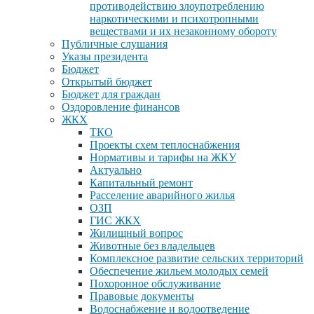
противодействию злоупотреблению
наркотическими и психотропными
веществами и их незаконному обороту
Публичные слушания
Указы президента
Бюджет
Открытый бюджет
Бюджет для граждан
Оздоровление финансов
ЖКХ
ТКО
Проекты схем теплоснабжения
Нормативы и тарифы на ЖКУ
Актуально
Капитальный ремонт
Расселение аварийного жилья
ОЗП
ГИС ЖКХ
Жилищный вопрос
Животные без владельцев
Комплексное развитие сельских территорий
Обеспечение жильем молодых семей
Похоронное обслуживание
Правовые документы
Водоснабжение и водоотведение