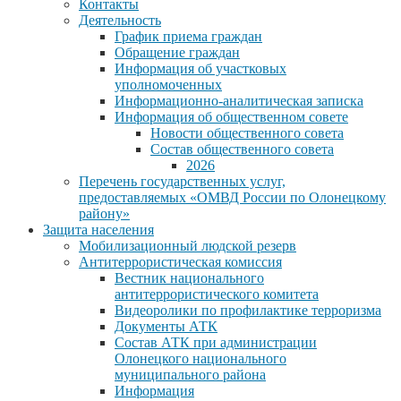
Контакты
Деятельность
График приема граждан
Обращение граждан
Информация об участковых
уполномоченных
Информационно-аналитическая записка
Информация об общественном совете
Новости общественного совета
Состав общественного совета
2026
Перечень государственных услуг,
предоставляемых «ОМВД России по Олонецкому
району»
Защита населения
Мобилизационный людской резерв
Антитеррористическая комиссия
Вестник национального
антитеррористического комитета
Видеоролики по профилактике терроризма
Документы АТК
Состав АТК при администрации
Олонецкого национального
муниципального района
Информация