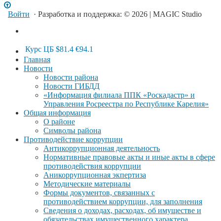
Войти
· Разработка и поддержка: © 2026 | MAGIC Studio
Курс ЦБ
$81.4
€94.1
Главная
Новости
Новости района
Новости ГИБДД
«Информация филиала ППК «Роскадастр» и
Управления Росреестра по Республике Карелия»
Общая информация
О районе
Символы района
Противодействие коррупции
Антикоррупционная деятельность
Нормативные правовые акты и иные акты в сфере
противодействия коррупции
Аникоррупционная экпертиза
Методические материалы
Формы документов, связанных с
противодействием коррупции, для заполнения
Сведения о доходах, расходах, об имуществе и
обязательствах имущественного характера