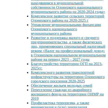
находящимся в муниципальной
собственности Олонецкого национального
муниципального района на 2020-2024 годы»
Комплексное развитие сельских территорий
Олонецкого района на 2020-2025 г
Управление муниципальными финансами
Олонецкого национального
муниципального района
Развитие и поддержка малого и среднего
предпринимательства, а также физических
лиц, применяющих специальный налоговый
режим «Налог на профессиональный доход»
в Олонецком национальном муниципальном
районе на период 2023 – 2027 годы
Благоустройство территории ОГП на 2023-
2025гг.
Комплексного развития транспортной
инфраструктуры на территории Олонецкого
городского поселения 2020-2025
Обеспечение жильем молодых семей
Переселение граждан из аварийного
жилищного фонда на территории ОНМР на
2019
Профилактика терроризма, а также
минимизация и (или) ликвидация