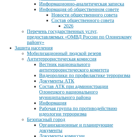
Информационно-аналитическая записка
Информация об общественном совете
Новости общественного совета
Состав общественного совета
2026
Перечень государственных услуг,
предоставляемых «ОМВД России по Олонецкому
району»
Защита населения
Мобилизационный людской резерв
Антитеррористическая комиссия
Вестник национального
антитеррористического комитета
Видеоролики по профилактике терроризма
Документы АТК
Состав АТК при администрации
Олонецкого национального
муниципального района
Информация
Рабочая группа по противодействию
идеологии терроризма
Безопасный город
Организационные и планирующие
документы
Документы комиссии