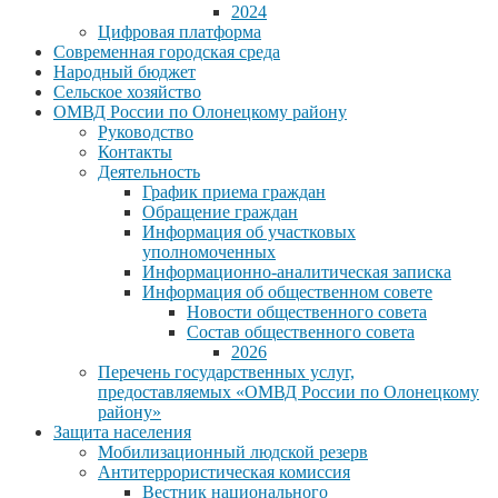
2024
Цифровая платформа
Современная городская среда
Народный бюджет
Сельское хозяйство
ОМВД России по Олонецкому району
Руководство
Контакты
Деятельность
График приема граждан
Обращение граждан
Информация об участковых
уполномоченных
Информационно-аналитическая записка
Информация об общественном совете
Новости общественного совета
Состав общественного совета
2026
Перечень государственных услуг,
предоставляемых «ОМВД России по Олонецкому
району»
Защита населения
Мобилизационный людской резерв
Антитеррористическая комиссия
Вестник национального