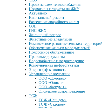
ТКО
Проекты схем теплоснабжения
Нормативы и тарифы на ЖКУ
Актуально
Капитальный ремонт
Расселение аварийного жилья
ОЗП
ГИС ЖКХ
Жилищный вопрос
Животные без владельцев
Комплексное развитие сельских территорий
Обеспечение жильем молодых семей
Похоронное обслуживание
Правовые документы
Водоснабжение и водоотведение
Коммунальная инфрастуктура
Энергоэффективность
Управляющие компании
ООО «Домовед»
ООО «Олимп»
ООО «Форум +»
Олонецкое домоуправление
ТСЖ
ТСЖ «Наш дом»
ТСЖ «Садовое»