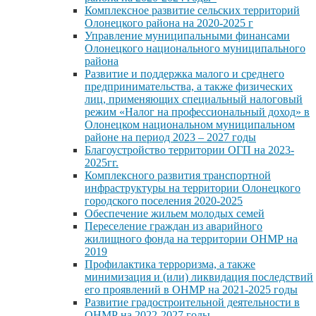
Комплексное развитие сельских территорий
Олонецкого района на 2020-2025 г
Управление муниципальными финансами
Олонецкого национального муниципального
района
Развитие и поддержка малого и среднего
предпринимательства, а также физических
лиц, применяющих специальный налоговый
режим «Налог на профессиональный доход» в
Олонецком национальном муниципальном
районе на период 2023 – 2027 годы
Благоустройство территории ОГП на 2023-
2025гг.
Комплексного развития транспортной
инфраструктуры на территории Олонецкого
городского поселения 2020-2025
Обеспечение жильем молодых семей
Переселение граждан из аварийного
жилищного фонда на территории ОНМР на
2019
Профилактика терроризма, а также
минимизация и (или) ликвидация последствий
его проявлений в ОНМР на 2021-2025 годы
Развитие градостроительной деятельности в
ОНМР на 2022-2027 годы