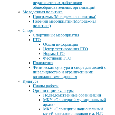
педагогических работников
общеобразовательных организаций
Молодежная политика
Программы(Молодежная политика)
Перечни мероприятий(Молодежная
политика)
Спорт
Спортивные мероприятия
ГТО
Общая информация
Центр тестирования ГТО
Нормы ГТО
Фестивали ГТО
Положения
Физическая культура и спорт для людей с
инвалидностью и ограниченными
возможностями здоровья
Культура
Планы работы
Организации культуры
Подведомственные организации
МКУ «Олонецкий муниципальный
архив»
МКУ «Олонецкий национальный
музей кареллов ливвиков им. Н.Г.