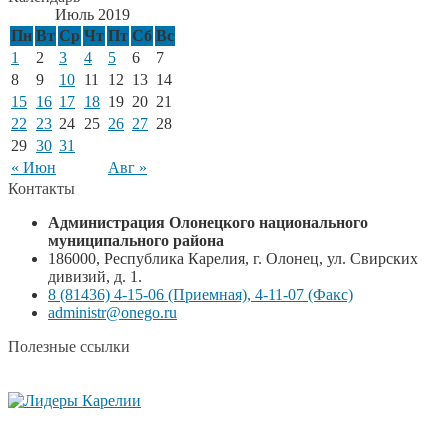
Июль 2019
Пн
Вт
Ср
Чт
Пт
Сб
Вс
1
2
3
4
5
6
7
8
9
10
11
12
13
14
15
16
17
18
19
20
21
22
23
24
25
26
27
28
29
30
31
« Июн
Авг »
Контакты
Администрация Олонецкого национального
муниципального района
186000, Республика Карелия, г. Олонец, ул. Свирских
дивизий, д. 1.
8 (81436) 4-15-06 (Приемная), 4-11-07 (Факс)
administr@onego.ru
Полезные ссылки