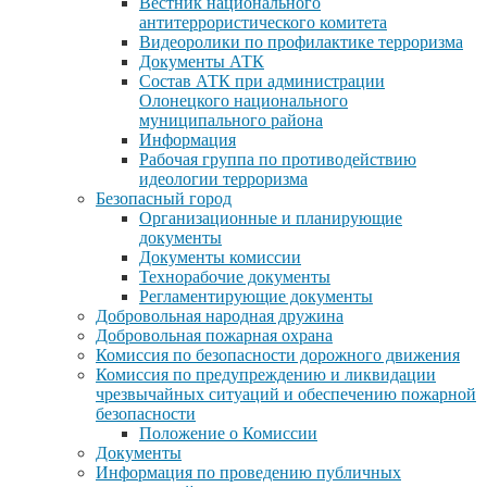
Вестник национального
антитеррористического комитета
Видеоролики по профилактике терроризма
Документы АТК
Состав АТК при администрации
Олонецкого национального
муниципального района
Информация
Рабочая группа по противодействию
идеологии терроризма
Безопасный город
Организационные и планирующие
документы
Документы комиссии
Технорабочие документы
Регламентирующие документы
Добровольная народная дружина
Добровольная пожарная охрана
Комиссия по безопасности дорожного движения
Комиссия по предупреждению и ликвидации
чрезвычайных ситуаций и обеспечению пожарной
безопасности
Положение о Комиссии
Документы
Информация по проведению публичных