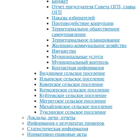
Бюджет
Отчет председателя Совета ОГП, главы
ОГП
Наказы избирателей
Противодействие коррупции
Территориальное общественное
самоуправление
Территориальное планирование
Жилищно-коммунальное хозяйство
Имущество
Муниципальные услуги
Муниципальный контроль
Контактная информация
Видлицкое сельское поселение
Ильинское сельское поселение
Коверское сельское поселение
Коткозерское сельское поселение
Куйтежское сельское поселение
Мегрегское сельское поселение
Михайловское сельское поселение
Туксинское сельское поселение
Доклады, речи, отчеты
Информация о результатах проверок
Статистическая информация
Нормативно-правовые акты