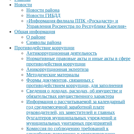
Новости
Новости района
Новости ГИБДД
«Информация филиала ППК «Роскадастр» и
Управления Росреестра по Республике Карелия»
Общая информация
О районе
Символы района
Противодействие коррупции
Антикоррупционная деятельность
Нормативные правовые акты и иные акты в сфере
противодействия коррупции
Аникоррупционная экпертиза
Методические материалы
Формы документов, связанных с
противодействием коррупции, для заполнения
Сведения о доходах, расходах, об имуществе и
обязательствах имущественного характера
Информация о рассчитываемой за календарный
год среднемесячной заработной плате
руководителей, их заместителей и главных
бухгалтеров муниципальных учреждений и
муниципальных унитарных предприятий
Комиссия по соблюдению требований к
служебному поведению и урегулированию