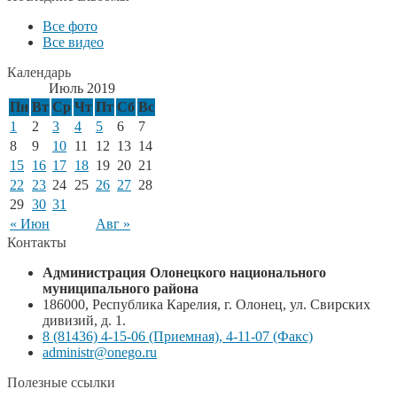
Все фото
Все видео
Календарь
Июль 2019
Пн
Вт
Ср
Чт
Пт
Сб
Вс
1
2
3
4
5
6
7
8
9
10
11
12
13
14
15
16
17
18
19
20
21
22
23
24
25
26
27
28
29
30
31
« Июн
Авг »
Контакты
Администрация Олонецкого национального
муниципального района
186000, Республика Карелия, г. Олонец, ул. Свирских
дивизий, д. 1.
8 (81436) 4-15-06 (Приемная), 4-11-07 (Факс)
administr@onego.ru
Полезные ссылки