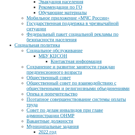
Эвакуация населения
Рекомендации по ГО
Обучающие материалы
Мобильное приложение «МЧС России»
Государственная поддержка в чрезвычайной
ситуации
Федеральный пакет социальной рекламы по
безопасности населения
Социальная политика
Социальное обслуживание
МБУ КЦСОН
Контактная информация
Сохранение и развитие занятости граждан
предпенсионного возраста
Общественный совет
Общественный совет по взаимодействию с
общественными и религиозными объединениями
Опека и попечительство
Поэтапное совершенствование системы оплаты
труда
Совет по делам инвалидов при главе
администрации ОНМР
Вакантные должности
Муниципальные задания
2022 год