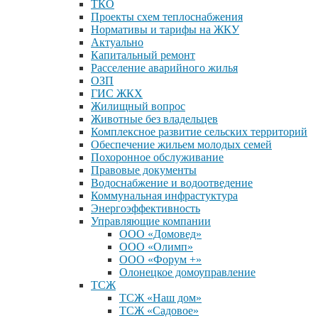
ТКО
Проекты схем теплоснабжения
Нормативы и тарифы на ЖКУ
Актуально
Капитальный ремонт
Расселение аварийного жилья
ОЗП
ГИС ЖКХ
Жилищный вопрос
Животные без владельцев
Комплексное развитие сельских территорий
Обеспечение жильем молодых семей
Похоронное обслуживание
Правовые документы
Водоснабжение и водоотведение
Коммунальная инфрастуктура
Энергоэффективность
Управляющие компании
ООО «Домовед»
ООО «Олимп»
ООО «Форум +»
Олонецкое домоуправление
ТСЖ
ТСЖ «Наш дом»
ТСЖ «Садовое»