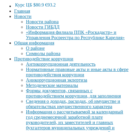
Курс ЦБ
$80.9
€93.2
Главная
Новости
Новости района
Новости ГИБДД
«Информация филиала ППК «Роскадастр» и
Управления Росреестра по Республике Карелия»
Общая информация
О районе
Символы района
Противодействие коррупции
Антикоррупционная деятельность
Нормативные правовые акты и иные акты в сфере
противодействия коррупции
Аникоррупционная экпертиза
Методические материалы
Формы документов, связанных с
противодействием коррупции, для заполнения
Сведения о доходах, расходах, об имуществе и
обязательствах имущественного характера
Информация о рассчитываемой за календарный
год среднемесячной заработной плате
руководителей, их заместителей и главных
бухгалтеров муниципальных учреждений и