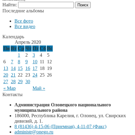
Найти:
Последние альбомы
Все фото
Все видео
Календарь
Апрель 2020
Пн
Вт
Ср
Чт
Пт
Сб
Вс
1
2
3
4
5
6
7
8
9
10
11
12
13
14
15
16
17
18
19
20
21
22
23
24
25
26
27
28
29
30
« Мар
Май »
Контакты
Администрация Олонецкого национального
муниципального района
186000, Республика Карелия, г. Олонец, ул. Свирских
дивизий, д. 1.
8 (81436) 4-15-06 (Приемная), 4-11-07 (Факс)
administr@onego.ru