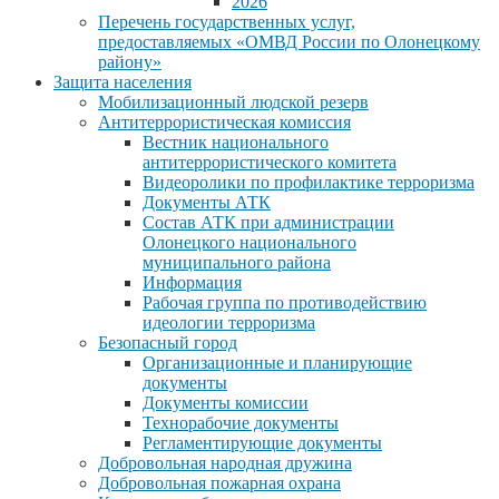
2026
Перечень государственных услуг,
предоставляемых «ОМВД России по Олонецкому
району»
Защита населения
Мобилизационный людской резерв
Антитеррористическая комиссия
Вестник национального
антитеррористического комитета
Видеоролики по профилактике терроризма
Документы АТК
Состав АТК при администрации
Олонецкого национального
муниципального района
Информация
Рабочая группа по противодействию
идеологии терроризма
Безопасный город
Организационные и планирующие
документы
Документы комиссии
Технорабочие документы
Регламентирующие документы
Добровольная народная дружина
Добровольная пожарная охрана