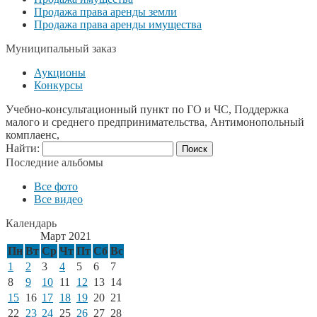
Продажа права аренды земли
Продажа права аренды имущества
Муниципальный заказ
Аукционы
Конкурсы
Учебно-консультационный пункт по ГО и ЧС, Поддержка
малого и среднего предпринимательства, Антимонопольный
комплаенс,
Найти:
Последние альбомы
Все фото
Все видео
Календарь
Март 2021
Пн
Вт
Ср
Чт
Пт
Сб
Вс
1
2
3
4
5
6
7
8
9
10
11
12
13
14
15
16
17
18
19
20
21
22
23
24
25
26
27
28