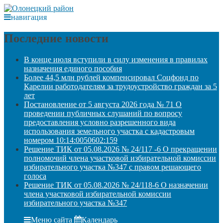
навигация
Последние новости
В конце июля вступили в силу изменения в правилах
назначения единого пособия
Более 44,5 млн рублей компенсировал Соцфонд по
Карелии работодателям за трудоустройство граждан за 5
лет
Постановление от 5 августа 2026 года № 71 О
проведении публичных слушаний по вопросу
предоставления условно разрешенного вида
использования земельного участка с кадастровым
номером 10:14:0050602:159
Решение ТИК от 05.08.2026 № 24/117 -6 О прекращении
полномочий члена участковой избирательной комиссии
избирательного участка №347 с правом решающего
голоса
Решение ТИК от 05.08.2026 № 24/118-6 О назначении
члена участковой избирательной комиссии
избирательного участка №347
Меню сайта
Календарь