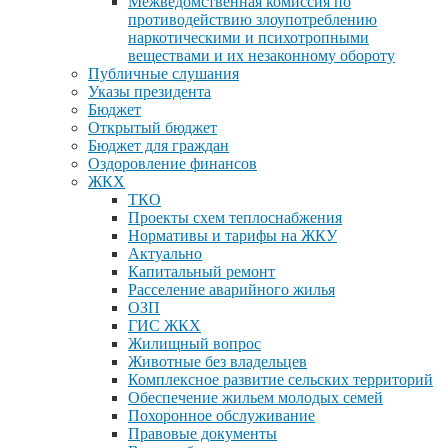
Межведомственная комиссия по
противодействию злоупотреблению
наркотическими и психотропными
веществами и их незаконному обороту
Публичные слушания
Указы президента
Бюджет
Открытый бюджет
Бюджет для граждан
Оздоровление финансов
ЖКХ
ТКО
Проекты схем теплоснабжения
Нормативы и тарифы на ЖКУ
Актуально
Капитальный ремонт
Расселение аварийного жилья
ОЗП
ГИС ЖКХ
Жилищный вопрос
Животные без владельцев
Комплексное развитие сельских территорий
Обеспечение жильем молодых семей
Похоронное обслуживание
Правовые документы