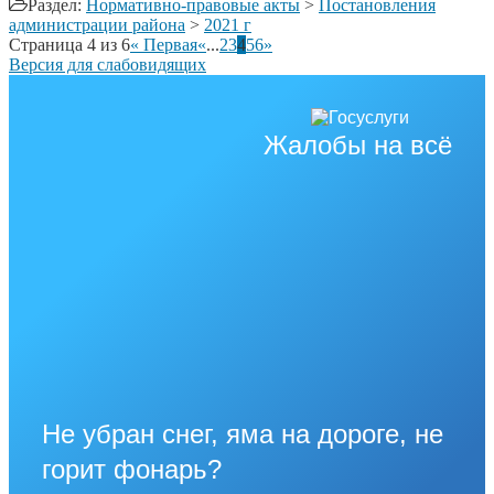
Раздел:
Нормативно-правовые акты
>
Постановления
администрации района
>
2021 г
Страница 4 из 6
« Первая
«
...
2
3
4
5
6
»
Версия для слабовидящих
Жалобы на всё
Не убран снег, яма на дороге, не
горит фонарь?