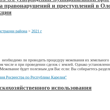
а правонарушений и преступлений в О
акции
страции района
>
2021 г
 необходимо ли проводить процедуру межевания их земельного 
ом числе и при проведении сделок с землей. Однако установлен
Межевание будет полезным для Вас если: Вы собираетесь раздели
ия Росреестра по Республике Карелия"
скохозяйственного использования