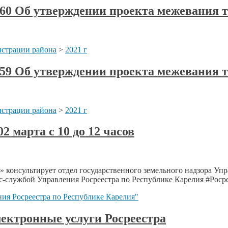
 160 Об утверждении проекта межевания 
страции района
>
2021 г
 159 Об утверждении проекта межевания 
страции района
>
2021 г
 марта с 10 до 12 часов
 консультирует отдел государственного земельного надзора Упр
есс-службой Управления Росреестра по Республике Карелия #Рос
ия Росреестра по Республике Карелия"
электронные услуги Росреестра