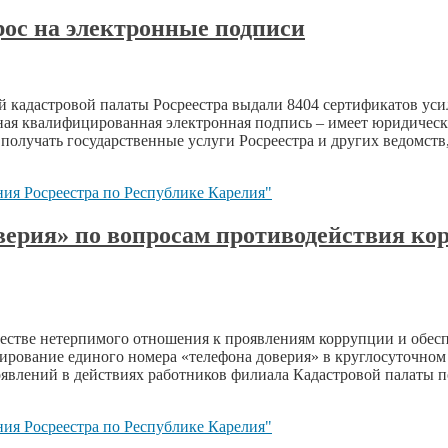
рос на электронные подписи
й кадастровой палаты Росреестра выдали 8404 сертификатов у
нная квалифицированная электронная подпись – имеет юридическ
олучать государственные услуги Росреестра и других ведомств
ия Росреестра по Республике Карелия"
верия» по вопросам противодействия ко
стве нетерпимого отношения к проявлениям коррупции и обесп
рование единого номера «телефона доверия» в круглосуточном
явлений в действиях работников филиала Кадастровой палаты по
ия Росреестра по Республике Карелия"