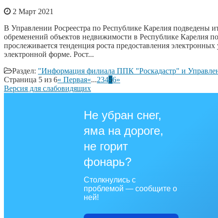
2 Март 2021
В Управлении Росреестра по Республике Карелия подведены ит
обременений объектов недвижимости в Республике Карелия по 
прослеживается тенденция роста предоставления электронных ус
электронной форме. Рост...
Раздел:
"Информация филиала ППК "Роскадастр" и Управлен
Страница 5 из 6
« Первая
«
...
2
3
4
5
6
»
Версия для слабовидящих
Не убран снег,
яма на дороге,
не горит
фонарь?
Столкнулись с
проблемой — сообщите о
ней!