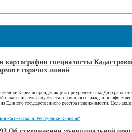
 и картографии специалисты Кадастрово
ормате горячих линий
Республике Карелия пройдет акция, приуроченная ко Дню работни
ой палаты по телефону ответят на вопросы граждан по оформл
из Единого государственного реестра недвижимости. Цель акции
ия Росреестра по Республике Карелия"
№ 193 Об утверждении муниципальной пр