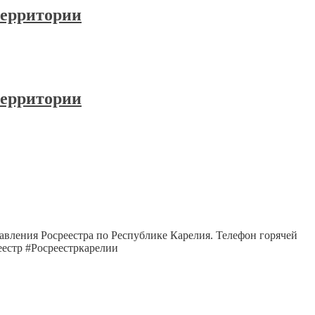
территории
территории
авления Росреестра по Республике Карелия. Телефон горячей
реестр #Росреестркарелии